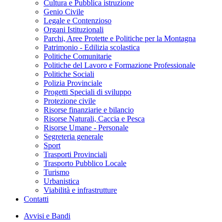
Cultura e Pubblica istruzione
Genio Civile
Legale e Contenzioso
Organi Istituzionali
Parchi, Aree Protette e Politiche per la Montagna
Patrimonio - Edilizia scolastica
Politiche Comunitarie
Politiche del Lavoro e Formazione Professionale
Politiche Sociali
Polizia Provinciale
Progetti Speciali di sviluppo
Protezione civile
Risorse finanziarie e bilancio
Risorse Naturali, Caccia e Pesca
Risorse Umane - Personale
Segreteria generale
Sport
Trasporti Provinciali
Trasporto Pubblico Locale
Turismo
Urbanistica
Viabilità e infrastrutture
Contatti
Avvisi e Bandi