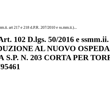
art 217 e 218 d.P.R. 207/2010 e ss.mm.ii.)...
2 D.lgs. 50/2016 e ssmm.ii. ar
I ADDUZIONE AL NUOVO OSPED
P. N. 203 CORTA PER TORRE
795461