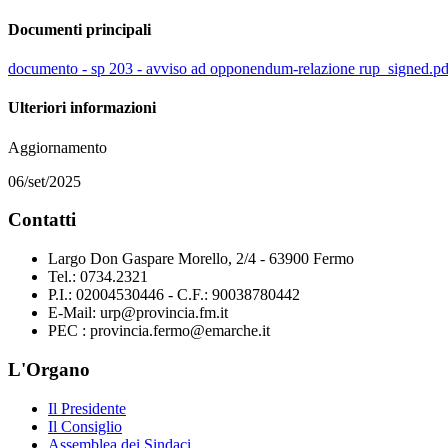
Documenti principali
documento - sp 203 - avviso ad opponendum-relazione rup_signed.pd
Ulteriori informazioni
Aggiornamento
06/set/2025
Contatti
Largo Don Gaspare Morello, 2/4 - 63900 Fermo
Tel.: 0734.2321
P.I.: 02004530446 - C.F.: 90038780442
E-Mail: urp@provincia.fm.it
PEC : provincia.fermo@emarche.it
L'Organo
Il Presidente
Il Consiglio
Assemblea dei Sindaci