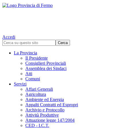
Accedi
La Provincia
Il Presidente
Consiglieri Provinciali
Assemblea dei Sindaci
Atti
Comuni
Servizi
Affari Generali
Agricoltura
Ambiente ed Energia
Appalti Contratti ed Espropri
Archivio e Protocollo
Attività Produttive
Attuazione legge 147/2004
CED - I.C.T.