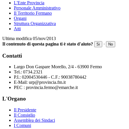
L'Ente Provincia
Personale Amministrativo
Il Territorio Fermano
Organi
Struttura Organizzativa
Atti
Ultima modifica 05/nov/2013
Il contenuto di questa pagina ti è stato d'aiuto?
·
Si
No
Contatti
Largo Don Gaspare Morello, 2/4 - 63900 Fermo
Tel.: 0734.2321
P.I.: 02004530446 - C.F.: 90038780442
E-Mail: urp@provincia.fm.it
PEC : provincia.fermo@emarche.it
L'Organo
Il Presidente
Il Consiglio
Assemblea dei Sindaci
I Comuni