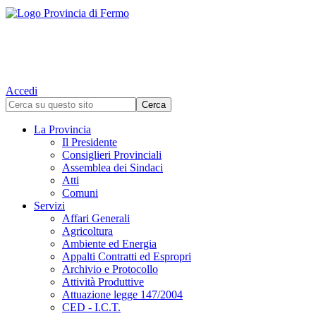
Accedi
La Provincia
Il Presidente
Consiglieri Provinciali
Assemblea dei Sindaci
Atti
Comuni
Servizi
Affari Generali
Agricoltura
Ambiente ed Energia
Appalti Contratti ed Espropri
Archivio e Protocollo
Attività Produttive
Attuazione legge 147/2004
CED - I.C.T.