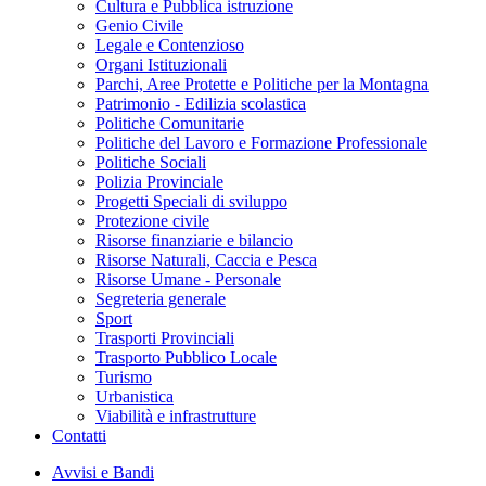
Cultura e Pubblica istruzione
Genio Civile
Legale e Contenzioso
Organi Istituzionali
Parchi, Aree Protette e Politiche per la Montagna
Patrimonio - Edilizia scolastica
Politiche Comunitarie
Politiche del Lavoro e Formazione Professionale
Politiche Sociali
Polizia Provinciale
Progetti Speciali di sviluppo
Protezione civile
Risorse finanziarie e bilancio
Risorse Naturali, Caccia e Pesca
Risorse Umane - Personale
Segreteria generale
Sport
Trasporti Provinciali
Trasporto Pubblico Locale
Turismo
Urbanistica
Viabilità e infrastrutture
Contatti
Avvisi e Bandi