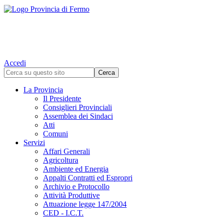
Accedi
La Provincia
Il Presidente
Consiglieri Provinciali
Assemblea dei Sindaci
Atti
Comuni
Servizi
Affari Generali
Agricoltura
Ambiente ed Energia
Appalti Contratti ed Espropri
Archivio e Protocollo
Attività Produttive
Attuazione legge 147/2004
CED - I.C.T.