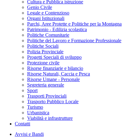
Cultura e Pubblica istruzione
Genio Civile
Legale e Contenzioso
Organi Istituzionali
Parchi, Aree Protette e Politiche per la Montagna
Patrimonio - Edilizia scolastica
Politiche Comunitarie
Politiche del Lavoro e Formazione Professionale
Politiche Sociali
Polizia Provinciale
Progetti Speciali di sviluppo
Protezione civile
Risorse finanziarie e bilancio
Risorse Naturali, Caccia e Pesca
Risorse Umane - Personale
Segreteria generale
Sport
Trasporti Provinciali
Trasporto Pubblico Locale
Turismo
Urbanistica
Viabilità e infrastrutture
Contatti
Avvisi e Bandi