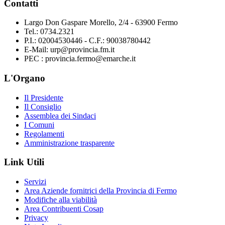
Contatti
Largo Don Gaspare Morello, 2/4 - 63900 Fermo
Tel.: 0734.2321
P.I.: 02004530446 - C.F.: 90038780442
E-Mail: urp@provincia.fm.it
PEC : provincia.fermo@emarche.it
L'Organo
Il Presidente
Il Consiglio
Assemblea dei Sindaci
I Comuni
Regolamenti
Amministrazione trasparente
Link Utili
Servizi
Area Aziende fornitrici della Provincia di Fermo
Modifiche alla viabilità
Area Contribuenti Cosap
Privacy