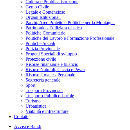
Cultura e Pubblica istruzione
Genio Civile
Legale e Contenzioso
Organi Istituzionali
Parchi, Aree Protette e Politiche per la Montagna
Patrimonio - Edilizia scolastica
Politiche Comunitarie
Politiche del Lavoro e Formazione Professionale
Politiche Sociali
Polizia Provinciale
Progetti Speciali di sviluppo
Protezione civile
Risorse finanziarie e bilancio
Risorse Naturali, Caccia e Pesca
Risorse Umane - Personale
Segreteria generale
Sport
Trasporti Provinciali
Trasporto Pubblico Locale
Turismo
Urbanistica
Viabilità e infrastrutture
Contatti
Avvisi e Bandi