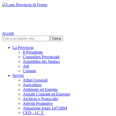
Accedi
La Provincia
Il Presidente
Consiglieri Provinciali
Assemblea dei Sindaci
Atti
Comuni
Servizi
Affari Generali
Agricoltura
Ambiente ed Energia
Appalti Contratti ed Espropri
Archivio e Protocollo
Attività Produttive
Attuazione legge 147/2004
CED - I.C.T.