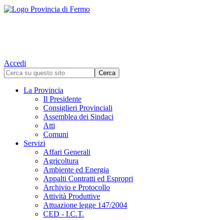
Accedi
La Provincia
Il Presidente
Consiglieri Provinciali
Assemblea dei Sindaci
Atti
Comuni
Servizi
Affari Generali
Agricoltura
Ambiente ed Energia
Appalti Contratti ed Espropri
Archivio e Protocollo
Attività Produttive
Attuazione legge 147/2004
CED - I.C.T.