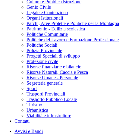
Cultura e Pubblica istruzione
Genio Civile
Legale e Contenzioso
Organi Istituzionali
Parchi, Aree Protette e Politiche per la Montagna
Patrimonio - Edilizia scolastica
Politiche Comunitarie
Politiche del Lavoro e Formazione Professionale
Politiche Sociali
Polizia Provinciale
Progetti Speciali di sviluppo
Protezione civile
Risorse finanziarie e bilancio
Risorse Naturali, Caccia e Pesca
Risorse Umane - Personale
Segreteria generale
Sport
Trasporti Provinciali
Trasporto Pubblico Locale
Turismo
Urbanistica
Viabilità e infrastrutture
Contatti
Avvisi e Bandi