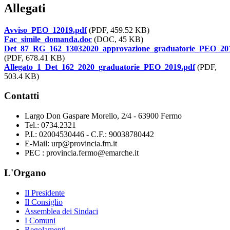
Allegati
Avviso_PEO_12019.pdf
(PDF, 459.52 KB)
Fac_simile_domanda.doc
(DOC, 45 KB)
Det_87_RG_162_13032020_approvazione_graduatorie_PEO_201
(PDF, 678.41 KB)
Allegato_1_Det_162_2020_graduatorie_PEO_2019.pdf
(PDF,
503.4 KB)
Contatti
Largo Don Gaspare Morello, 2/4 - 63900 Fermo
Tel.: 0734.2321
P.I.: 02004530446 - C.F.: 90038780442
E-Mail: urp@provincia.fm.it
PEC : provincia.fermo@emarche.it
L'Organo
Il Presidente
Il Consiglio
Assemblea dei Sindaci
I Comuni
Regolamenti