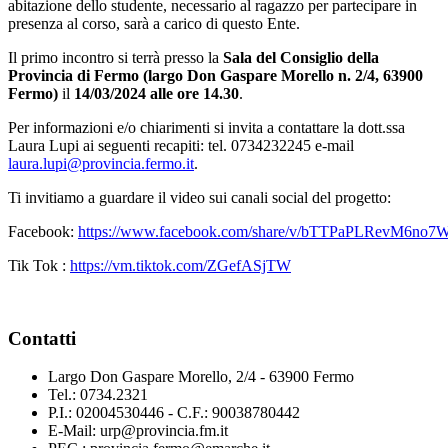
abitazione dello studente, necessario al ragazzo per partecipare in
presenza al corso, sarà a carico di questo Ente.
Il primo incontro si terrà presso la
Sala del Consiglio della
Provincia di Fermo (largo Don Gaspare Morello n. 2/4, 63900
Fermo)
il
14/03/2024 alle ore 14.30
.
Per informazioni e/o chiarimenti si invita a contattare la dott.ssa
Laura Lupi ai seguenti recapiti: tel. 0734232245 e-mail
laura.lupi@provincia.fermo.it
.
Ti invitiamo a guardare il video sui canali social del progetto:
Facebook:
https://www.facebook.com/share/v/bTTPaPLRevM6no7
Tik Tok :
https://vm.tiktok.com/ZGefASjTW
Contatti
Largo Don Gaspare Morello, 2/4 - 63900 Fermo
Tel.: 0734.2321
P.I.: 02004530446 - C.F.: 90038780442
E-Mail: urp@provincia.fm.it