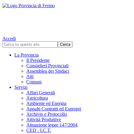
Accedi
La Provincia
Il Presidente
Consiglieri Provinciali
Assemblea dei Sindaci
Atti
Comuni
Servizi
Affari Generali
Agricoltura
Ambiente ed Energia
Appalti Contratti ed Espropri
Archivio e Protocollo
Attività Produttive
Attuazione legge 147/2004
CED - I.C.T.