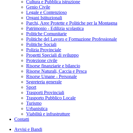
Cultura e Pubblica istruzione
Genio Civile
Legale e Contenzioso
Organi Istituzionali
Parchi, Aree Protette e Politiche per la Montagna
Patrimonio - Edilizia scolastica
Politiche Comunitarie
Politiche del Lavoro e Formazione Professionale
Politiche Sociali
Polizia Provinciale
Progetti Speciali di sviluppo
Protezione civile
Risorse finanziarie e bilancio
Risorse Naturali, Caccia e Pesca
Risorse Umane - Personale
Segreteria generale
Sport
Trasporti Provinciali
Trasporto Pubblico Locale
Turismo
Urbanistica
Viabilità e infrastrutture
Contatti
Avvisi e Bandi