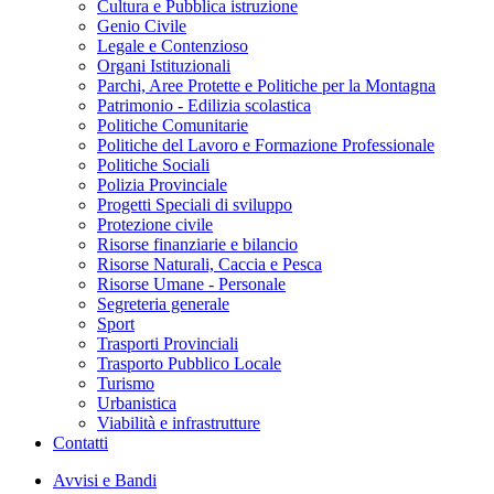
Cultura e Pubblica istruzione
Genio Civile
Legale e Contenzioso
Organi Istituzionali
Parchi, Aree Protette e Politiche per la Montagna
Patrimonio - Edilizia scolastica
Politiche Comunitarie
Politiche del Lavoro e Formazione Professionale
Politiche Sociali
Polizia Provinciale
Progetti Speciali di sviluppo
Protezione civile
Risorse finanziarie e bilancio
Risorse Naturali, Caccia e Pesca
Risorse Umane - Personale
Segreteria generale
Sport
Trasporti Provinciali
Trasporto Pubblico Locale
Turismo
Urbanistica
Viabilità e infrastrutture
Contatti
Avvisi e Bandi