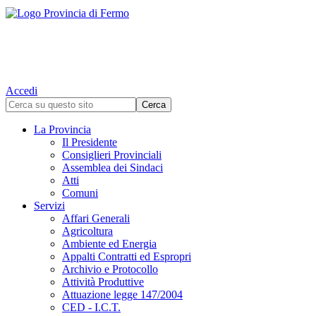
Accedi
La Provincia
Il Presidente
Consiglieri Provinciali
Assemblea dei Sindaci
Atti
Comuni
Servizi
Affari Generali
Agricoltura
Ambiente ed Energia
Appalti Contratti ed Espropri
Archivio e Protocollo
Attività Produttive
Attuazione legge 147/2004
CED - I.C.T.