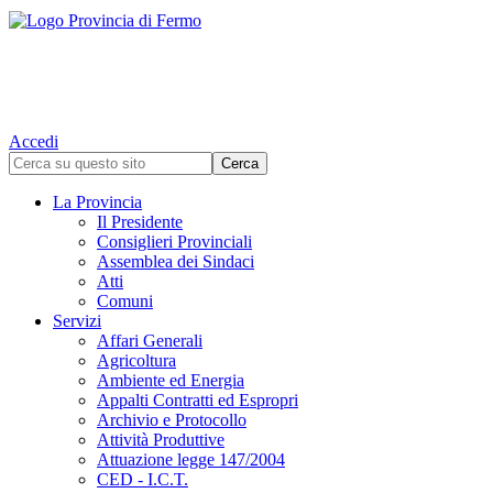
Accedi
La Provincia
Il Presidente
Consiglieri Provinciali
Assemblea dei Sindaci
Atti
Comuni
Servizi
Affari Generali
Agricoltura
Ambiente ed Energia
Appalti Contratti ed Espropri
Archivio e Protocollo
Attività Produttive
Attuazione legge 147/2004
CED - I.C.T.