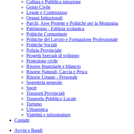
Cultura e Pubblica istruzione
Genio Civile
Legale e Contenzioso
Organi Istituzionali
Parchi, Aree Protette e Politiche per la Montagna
Patrimonio - Edilizia scolastica
Politiche Comunitarie
Politiche del Lavoro e Formazione Professionale
Politiche Sociali
Polizia Provinciale
Progetti Speciali di sviluppo
Protezione civile
Risorse finanziarie e bilancio
Risorse Naturali, Caccia e Pesca
Risorse Umane - Personale
Segreteria generale
Sport
Trasporti Provinciali
Trasporto Pubblico Locale
Turismo
Urbanistica
Viabilità e infrastrutture
Contatti
Avvisi e Bandi