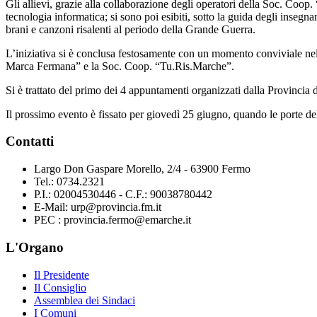
Gli allievi, grazie alla collaborazione degli operatori della Soc. Coop.
tecnologia informatica; si sono poi esibiti, sotto la guida degli insegn
brani e canzoni risalenti al periodo della Grande Guerra.
L’iniziativa si è conclusa festosamente con un momento conviviale nel c
Marca Fermana” e la Soc. Coop. “Tu.Ris.Marche”.
Si è trattato del primo dei 4 appuntamenti organizzati dalla Provinc
Il prossimo evento è fissato per giovedì 25 giugno, quando le porte d
Contatti
Largo Don Gaspare Morello, 2/4 - 63900 Fermo
Tel.: 0734.2321
P.I.: 02004530446 - C.F.: 90038780442
E-Mail: urp@provincia.fm.it
PEC : provincia.fermo@emarche.it
L'Organo
Il Presidente
Il Consiglio
Assemblea dei Sindaci
I Comuni