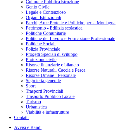
Cultura e Pubblica istruzione
Genio Civile
Legale e Contenzioso
Organi Istituzionali
Parchi, Aree Protette e Politiche per la Montagna
Patrimonio - Edilizia scolastica
Politiche Comunitarie
Politiche del Lavoro e Formazione Professionale
Politiche Sociali
Polizia Provinciale
Progetti Speciali di sviluppo
Protezione civile
Risorse finanziarie e bilancio
Risorse Naturali, Caccia e Pesca
Risorse Umane - Personale
Segreteria generale
Sport
Trasporti Provinciali
Trasporto Pubblico Locale
Turismo
Urbanistica
Viabilità e infrastrutture
Contatti
Avvisi e Bandi