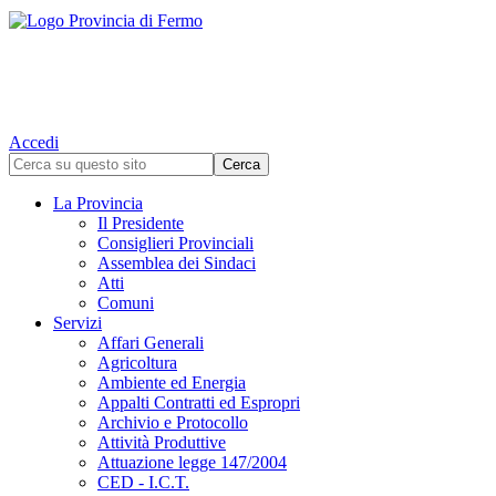
Accedi
La Provincia
Il Presidente
Consiglieri Provinciali
Assemblea dei Sindaci
Atti
Comuni
Servizi
Affari Generali
Agricoltura
Ambiente ed Energia
Appalti Contratti ed Espropri
Archivio e Protocollo
Attività Produttive
Attuazione legge 147/2004
CED - I.C.T.