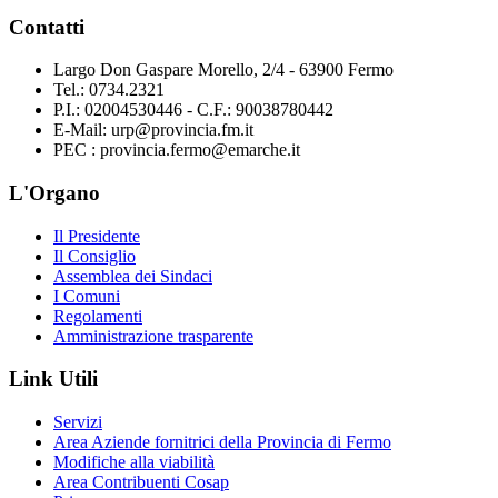
Contatti
Largo Don Gaspare Morello, 2/4 - 63900 Fermo
Tel.: 0734.2321
P.I.: 02004530446 - C.F.: 90038780442
E-Mail: urp@provincia.fm.it
PEC : provincia.fermo@emarche.it
L'Organo
Il Presidente
Il Consiglio
Assemblea dei Sindaci
I Comuni
Regolamenti
Amministrazione trasparente
Link Utili
Servizi
Area Aziende fornitrici della Provincia di Fermo
Modifiche alla viabilità
Area Contribuenti Cosap