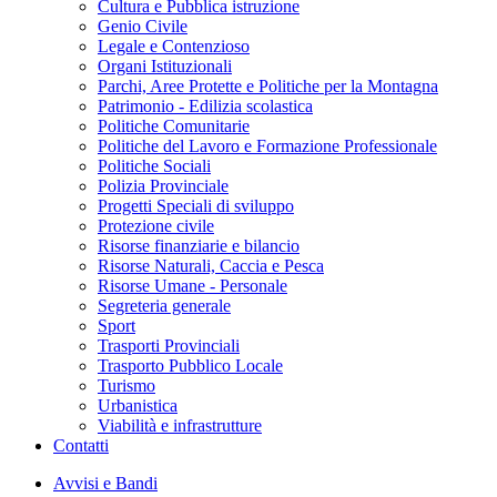
Cultura e Pubblica istruzione
Genio Civile
Legale e Contenzioso
Organi Istituzionali
Parchi, Aree Protette e Politiche per la Montagna
Patrimonio - Edilizia scolastica
Politiche Comunitarie
Politiche del Lavoro e Formazione Professionale
Politiche Sociali
Polizia Provinciale
Progetti Speciali di sviluppo
Protezione civile
Risorse finanziarie e bilancio
Risorse Naturali, Caccia e Pesca
Risorse Umane - Personale
Segreteria generale
Sport
Trasporti Provinciali
Trasporto Pubblico Locale
Turismo
Urbanistica
Viabilità e infrastrutture
Contatti
Avvisi e Bandi