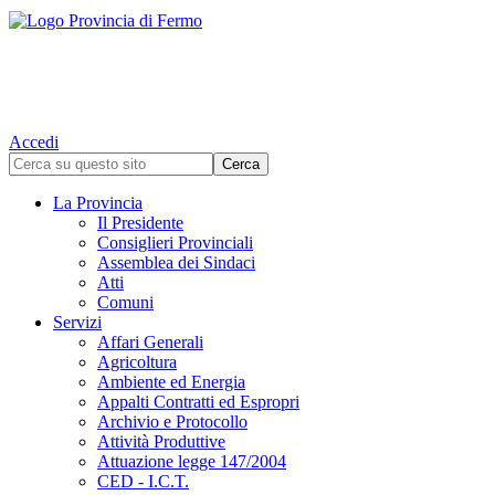
Accedi
La Provincia
Il Presidente
Consiglieri Provinciali
Assemblea dei Sindaci
Atti
Comuni
Servizi
Affari Generali
Agricoltura
Ambiente ed Energia
Appalti Contratti ed Espropri
Archivio e Protocollo
Attività Produttive
Attuazione legge 147/2004
CED - I.C.T.