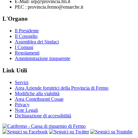
E-Mail: urp@provincia.fm.it
PEC : provincia.fermo@emarche.it
L'Organo
Il Presidente
Il Consiglio
Assemblea dei Sindaci
I Comuni
Regolamenti
Amministrazione trasparente
Link Utili
Servizi
Area Aziende fornitrici della Provincia di Fermo
Modifiche alla viabilità
Area Contribuenti Cosap
Privacy
Note Legali
Dichiarazione di accessibilità