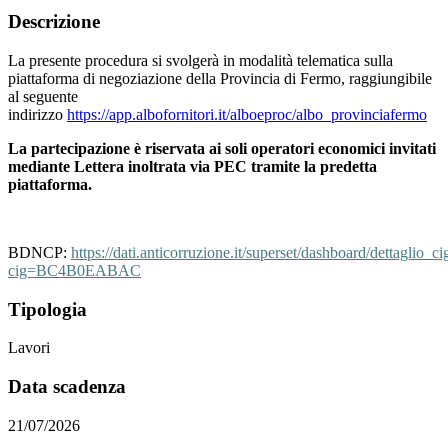
Descrizione
La presente procedura si svolgerà in modalità telematica sulla
piattaforma di negoziazione della Provincia di Fermo, raggiungibile
al seguente
indirizzo
https://app.albofornitori.it/alboeproc/albo_provinciafermo
La partecipazione è riservata ai soli operatori economici invitati
mediante Lettera inoltrata via PEC tramite la predetta
piattaforma.
BDNCP:
https://dati.anticorruzione.it/superset/dashboard/dettaglio_ci
cig=BC4B0EABAC
Tipologia
Lavori
Data scadenza
21/07/2026