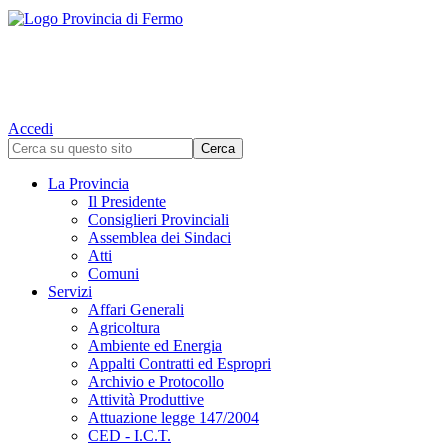
Accedi
La Provincia
Il Presidente
Consiglieri Provinciali
Assemblea dei Sindaci
Atti
Comuni
Servizi
Affari Generali
Agricoltura
Ambiente ed Energia
Appalti Contratti ed Espropri
Archivio e Protocollo
Attività Produttive
Attuazione legge 147/2004
CED - I.C.T.