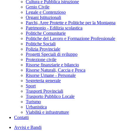
Cultura e Pubblica istruzione
Genio Civile
Legale e Contenzioso
Organi Istituzionali
Parchi, Aree Protette e Politiche per la Montagna
Patrimonio - Edilizia scolastica
Politiche Comunitarie
Politiche del Lavoro e Formazione Professionale
Politiche Sociali
Polizia Provinciale
Progetti Speciali di sviluppo
Protezione civile
Risorse finanziarie e bilancio
Risorse Naturali, Caccia e Pesca
Risorse Umane - Personale
Segreteria generale
Sport
Trasporti Provinciali
Trasporto Pubblico Locale
Turismo
Urbanistica
Viabilità e infrastrutture
Contatti
Avvisi e Bandi