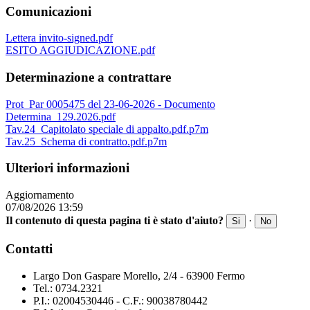
Comunicazioni
Lettera invito-signed.pdf
ESITO AGGIUDICAZIONE.pdf
Determinazione a contrattare
Prot_Par 0005475 del 23-06-2026 - Documento
Determina_129.2026.pdf
Tav.24_Capitolato speciale di appalto.pdf.p7m
Tav.25_Schema di contratto.pdf.p7m
Ulteriori informazioni
Aggiornamento
07/08/2026 13:59
Il contenuto di questa pagina ti è stato d'aiuto?
·
Si
No
Contatti
Largo Don Gaspare Morello, 2/4 - 63900 Fermo
Tel.: 0734.2321
P.I.: 02004530446 - C.F.: 90038780442