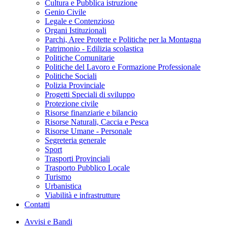
Cultura e Pubblica istruzione
Genio Civile
Legale e Contenzioso
Organi Istituzionali
Parchi, Aree Protette e Politiche per la Montagna
Patrimonio - Edilizia scolastica
Politiche Comunitarie
Politiche del Lavoro e Formazione Professionale
Politiche Sociali
Polizia Provinciale
Progetti Speciali di sviluppo
Protezione civile
Risorse finanziarie e bilancio
Risorse Naturali, Caccia e Pesca
Risorse Umane - Personale
Segreteria generale
Sport
Trasporti Provinciali
Trasporto Pubblico Locale
Turismo
Urbanistica
Viabilità e infrastrutture
Contatti
Avvisi e Bandi