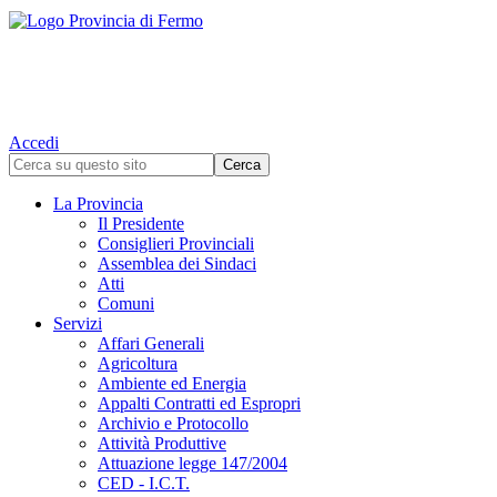
Accedi
La Provincia
Il Presidente
Consiglieri Provinciali
Assemblea dei Sindaci
Atti
Comuni
Servizi
Affari Generali
Agricoltura
Ambiente ed Energia
Appalti Contratti ed Espropri
Archivio e Protocollo
Attività Produttive
Attuazione legge 147/2004
CED - I.C.T.