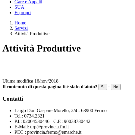
Gare e Appalti
SUA
Espropri
Home
Servizi
Attività Produttive
Attività Produttive
Ultima modifica 16/nov/2018
Il contenuto di questa pagina ti è stato d'aiuto?
·
Si
No
Contatti
Largo Don Gaspare Morello, 2/4 - 63900 Fermo
Tel.: 0734.2321
P.I.: 02004530446 - C.F.: 90038780442
E-Mail: urp@provincia.fm.it
PEC : provincia.fermo@emarche.it