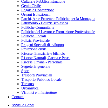
Cultura e Pubblica istruzione
Genio Civile
Legale e Contenzioso
Organi Istituzionali
Parchi, Aree Protette e Politiche per la Montagna
Patrimonio - Edilizia scolastica
Politiche Comunitarie
Politiche del Lavoro e Formazione Professionale
Politiche Sociali
Polizia Provinciale
Progetti Speciali di sviluppo
Protezione civile
Risorse finanziarie e bilancio
Risorse Naturali, Caccia e Pesca
Risorse Umane - Personale
Segreteria generale
Sport
Trasporti Provinciali
Trasporto Pubblico Locale
Turismo
Urbanistica
Viabilità e infrastrutture
Contatti
Avvisi e Bandi