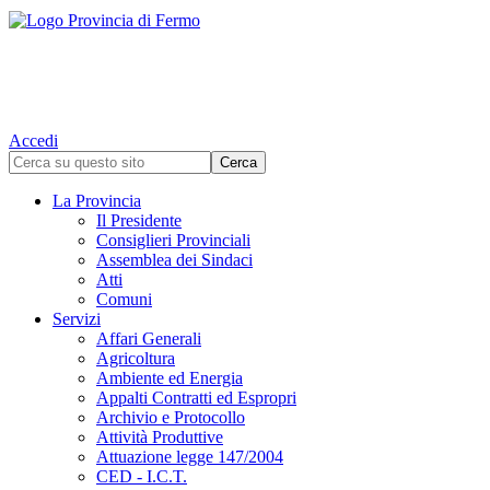
Accedi
La Provincia
Il Presidente
Consiglieri Provinciali
Assemblea dei Sindaci
Atti
Comuni
Servizi
Affari Generali
Agricoltura
Ambiente ed Energia
Appalti Contratti ed Espropri
Archivio e Protocollo
Attività Produttive
Attuazione legge 147/2004
CED - I.C.T.