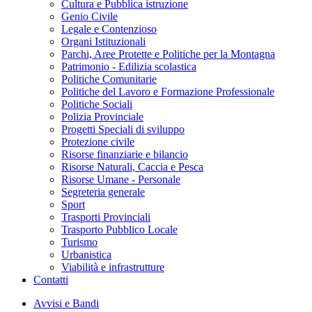
Cultura e Pubblica istruzione
Genio Civile
Legale e Contenzioso
Organi Istituzionali
Parchi, Aree Protette e Politiche per la Montagna
Patrimonio - Edilizia scolastica
Politiche Comunitarie
Politiche del Lavoro e Formazione Professionale
Politiche Sociali
Polizia Provinciale
Progetti Speciali di sviluppo
Protezione civile
Risorse finanziarie e bilancio
Risorse Naturali, Caccia e Pesca
Risorse Umane - Personale
Segreteria generale
Sport
Trasporti Provinciali
Trasporto Pubblico Locale
Turismo
Urbanistica
Viabilità e infrastrutture
Contatti
Avvisi e Bandi