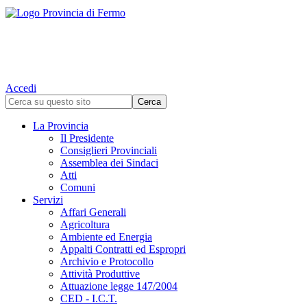
Accedi
La Provincia
Il Presidente
Consiglieri Provinciali
Assemblea dei Sindaci
Atti
Comuni
Servizi
Affari Generali
Agricoltura
Ambiente ed Energia
Appalti Contratti ed Espropri
Archivio e Protocollo
Attività Produttive
Attuazione legge 147/2004
CED - I.C.T.