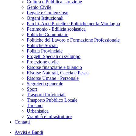
Cultura e Pubblica istruzione
Genio Civile
Legale e Contenzioso
Organi Istituzionali
Parchi, Aree Protette e Politiche per la Montagna
Patrimonio - Edilizia scolastica
Politiche Comunitarie
Politiche del Lavoro e Formazione Professionale
Politiche Sociali
Polizia Provinciale
Progetti Speciali di sviluppo
Protezione civile
Risorse finanziarie e bilancio
Risorse Naturali, Caccia e Pesca
Risorse Umane - Personale
Segreteria generale
Sport
Trasporti Provinciali
Trasporto Pubblico Locale
Turismo
Urbanistica
Viabilità e infrastrutture
Contatti
Avvisi e Bandi