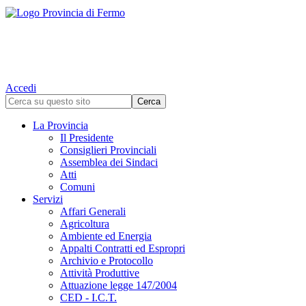
Accedi
La Provincia
Il Presidente
Consiglieri Provinciali
Assemblea dei Sindaci
Atti
Comuni
Servizi
Affari Generali
Agricoltura
Ambiente ed Energia
Appalti Contratti ed Espropri
Archivio e Protocollo
Attività Produttive
Attuazione legge 147/2004
CED - I.C.T.