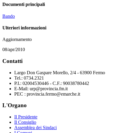
Documenti principali
Bando
Ulteriori informazioni
Aggiornamento
08/apr/2010
Contatti
Largo Don Gaspare Morello, 2/4 - 63900 Fermo
Tel.: 0734.2321
P.I.: 02004530446 - C.F.: 90038780442
E-Mail: urp@provincia.fm.it
PEC : provincia.fermo@emarche.it
L'Organo
Il Presidente
Il Consiglio
Assemblea dei Sindaci
I Comuni