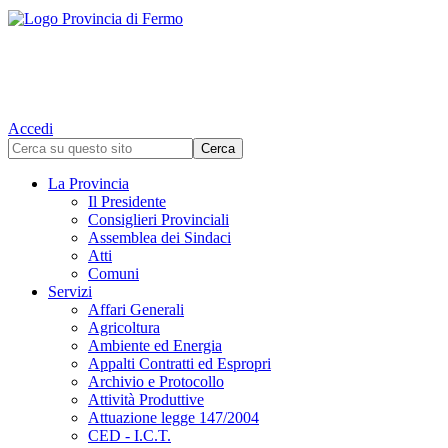
Accedi
La Provincia
Il Presidente
Consiglieri Provinciali
Assemblea dei Sindaci
Atti
Comuni
Servizi
Affari Generali
Agricoltura
Ambiente ed Energia
Appalti Contratti ed Espropri
Archivio e Protocollo
Attività Produttive
Attuazione legge 147/2004
CED - I.C.T.