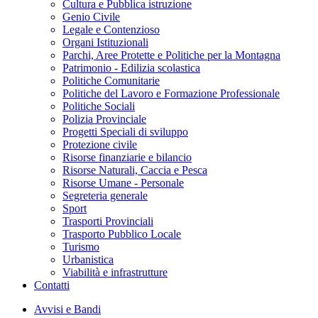
Cultura e Pubblica istruzione
Genio Civile
Legale e Contenzioso
Organi Istituzionali
Parchi, Aree Protette e Politiche per la Montagna
Patrimonio - Edilizia scolastica
Politiche Comunitarie
Politiche del Lavoro e Formazione Professionale
Politiche Sociali
Polizia Provinciale
Progetti Speciali di sviluppo
Protezione civile
Risorse finanziarie e bilancio
Risorse Naturali, Caccia e Pesca
Risorse Umane - Personale
Segreteria generale
Sport
Trasporti Provinciali
Trasporto Pubblico Locale
Turismo
Urbanistica
Viabilità e infrastrutture
Contatti
Avvisi e Bandi