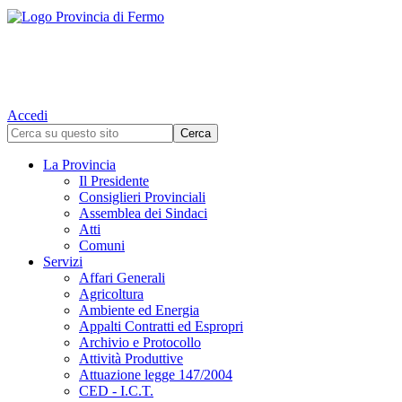
Accedi
La Provincia
Il Presidente
Consiglieri Provinciali
Assemblea dei Sindaci
Atti
Comuni
Servizi
Affari Generali
Agricoltura
Ambiente ed Energia
Appalti Contratti ed Espropri
Archivio e Protocollo
Attività Produttive
Attuazione legge 147/2004
CED - I.C.T.