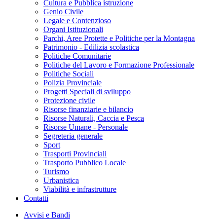
Cultura e Pubblica istruzione
Genio Civile
Legale e Contenzioso
Organi Istituzionali
Parchi, Aree Protette e Politiche per la Montagna
Patrimonio - Edilizia scolastica
Politiche Comunitarie
Politiche del Lavoro e Formazione Professionale
Politiche Sociali
Polizia Provinciale
Progetti Speciali di sviluppo
Protezione civile
Risorse finanziarie e bilancio
Risorse Naturali, Caccia e Pesca
Risorse Umane - Personale
Segreteria generale
Sport
Trasporti Provinciali
Trasporto Pubblico Locale
Turismo
Urbanistica
Viabilità e infrastrutture
Contatti
Avvisi e Bandi