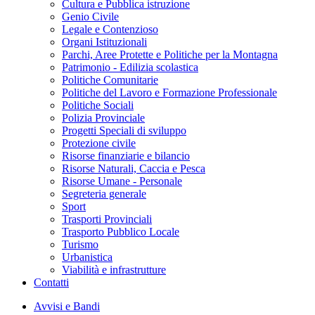
Cultura e Pubblica istruzione
Genio Civile
Legale e Contenzioso
Organi Istituzionali
Parchi, Aree Protette e Politiche per la Montagna
Patrimonio - Edilizia scolastica
Politiche Comunitarie
Politiche del Lavoro e Formazione Professionale
Politiche Sociali
Polizia Provinciale
Progetti Speciali di sviluppo
Protezione civile
Risorse finanziarie e bilancio
Risorse Naturali, Caccia e Pesca
Risorse Umane - Personale
Segreteria generale
Sport
Trasporti Provinciali
Trasporto Pubblico Locale
Turismo
Urbanistica
Viabilità e infrastrutture
Contatti
Avvisi e Bandi