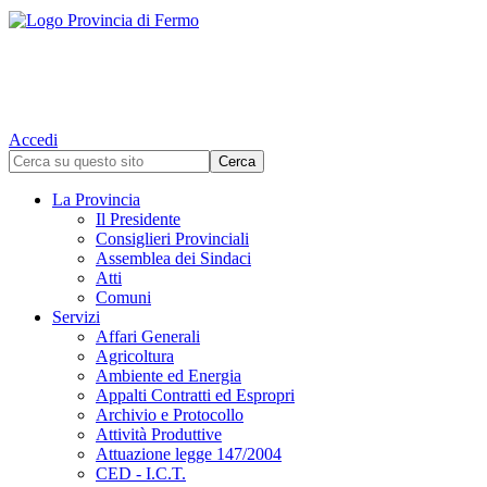
Accedi
La Provincia
Il Presidente
Consiglieri Provinciali
Assemblea dei Sindaci
Atti
Comuni
Servizi
Affari Generali
Agricoltura
Ambiente ed Energia
Appalti Contratti ed Espropri
Archivio e Protocollo
Attività Produttive
Attuazione legge 147/2004
CED - I.C.T.