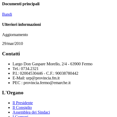
Documenti principali
Bandi
Ulteriori informazioni
Aggiornamento
29/mar/2010
Contatti
Largo Don Gaspare Morello, 2/4 - 63900 Fermo
Tel.: 0734.2321
P.I.: 02004530446 - C.F.: 90038780442
E-Mail: urp@provincia.fm.it
PEC : provincia.fermo@emarche.it
L'Organo
Il Presidente
Il Consiglio
Assemblea dei Sindaci
I Comuni