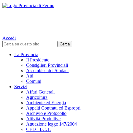
Accedi
La Provincia
Il Presidente
Consiglieri Provinciali
Assemblea dei Sindaci
Atti
Comuni
Servizi
Affari Generali
Agricoltura
Ambiente ed Energia
Appalti Contratti ed Espropri
Archivio e Protocollo
Attività Produttive
Attuazione legge 147/2004
CED - I.C.T.