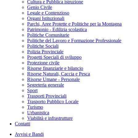
Cultura e Pubblica istruzione
Genio Civile
Legale e Contenzioso
Organi Istituzionali
Parchi, Aree Protette e Politiche per la Montagna
Patrimonio - Edilizia scolastica
Politiche Comunitarie
Politiche del Lavoro e Formazione Professionale
Politiche Sociali
Polizia Provinciale
Progetti Speciali di sviluppo
Protezione civile
Risorse finanziarie e bilancio
Risorse Naturali, Caccia e Pesca
Risorse Umane - Personale
Segreteria generale
Sport
Trasporti Provinciali
Trasporto Pubblico Locale
Turismo
Urbanistica
Viabilità e infrastrutture
Contatti
Avvisi e Bandi