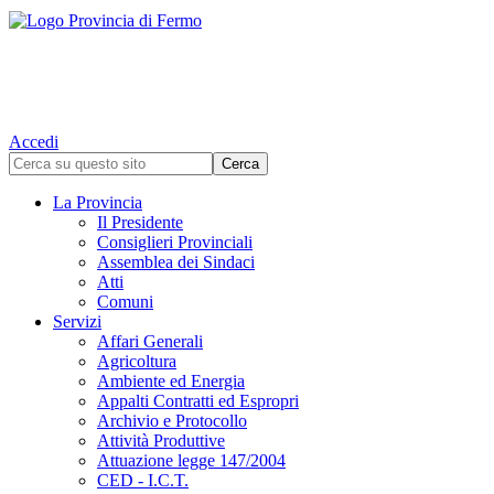
Accedi
La Provincia
Il Presidente
Consiglieri Provinciali
Assemblea dei Sindaci
Atti
Comuni
Servizi
Affari Generali
Agricoltura
Ambiente ed Energia
Appalti Contratti ed Espropri
Archivio e Protocollo
Attività Produttive
Attuazione legge 147/2004
CED - I.C.T.