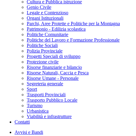
Cultura e Pubblica istruzione
Genio Civile
Legale e Contenzioso
Organi Istituzionali
Parchi, Aree Protette e Politiche per la Montagna
Patrimonio - Edilizia scolastica
Politiche Comunitarie
Politiche del Lavoro e Formazione Professionale
Politiche Sociali
Polizia Provinciale
Progetti Speciali di sviluppo
Protezione civile
Risorse finanziarie e bilancio
Risorse Naturali, Caccia e Pesca
Risorse Umane - Personale
Segreteria generale
Sport
Trasporti Provinciali
Trasporto Pubblico Locale
Turismo
Urbanistica
Viabilità e infrastrutture
Contatti
Avvisi e Bandi