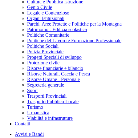
Cultura e Pubblica istruzione
Genio Civile
Legale e Contenzioso
Organi Istituzionali
Parchi, Aree Protette e Politiche per la Montagna
Patrimonio - Edilizia scolastica
Politiche Comunitarie
Politiche del Lavoro e Formazione Professionale
Politiche Sociali
Polizia Provinciale
Progetti Speciali di sviluppo
Protezione civile
Risorse finanziarie e bilancio
Risorse Naturali, Caccia e Pesca
Risorse Umane - Personale
Segreteria generale
Sport
Trasporti Provinciali
Trasporto Pubblico Locale
Turismo
Urbanistica
Viabilità e infrastrutture
Contatti
Avvisi e Bandi