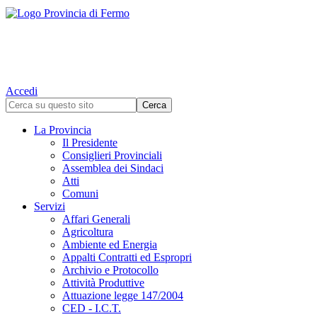
Accedi
La Provincia
Il Presidente
Consiglieri Provinciali
Assemblea dei Sindaci
Atti
Comuni
Servizi
Affari Generali
Agricoltura
Ambiente ed Energia
Appalti Contratti ed Espropri
Archivio e Protocollo
Attività Produttive
Attuazione legge 147/2004
CED - I.C.T.