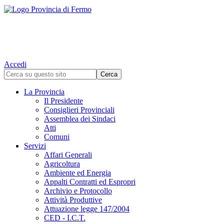
Accedi
La Provincia
Il Presidente
Consiglieri Provinciali
Assemblea dei Sindaci
Atti
Comuni
Servizi
Affari Generali
Agricoltura
Ambiente ed Energia
Appalti Contratti ed Espropri
Archivio e Protocollo
Attività Produttive
Attuazione legge 147/2004
CED - I.C.T.