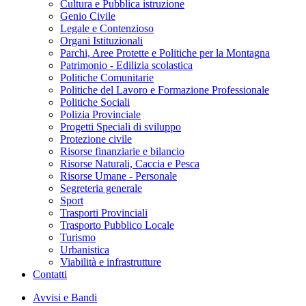
Cultura e Pubblica istruzione
Genio Civile
Legale e Contenzioso
Organi Istituzionali
Parchi, Aree Protette e Politiche per la Montagna
Patrimonio - Edilizia scolastica
Politiche Comunitarie
Politiche del Lavoro e Formazione Professionale
Politiche Sociali
Polizia Provinciale
Progetti Speciali di sviluppo
Protezione civile
Risorse finanziarie e bilancio
Risorse Naturali, Caccia e Pesca
Risorse Umane - Personale
Segreteria generale
Sport
Trasporti Provinciali
Trasporto Pubblico Locale
Turismo
Urbanistica
Viabilità e infrastrutture
Contatti
Avvisi e Bandi