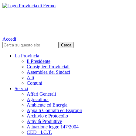
Accedi
La Provincia
Il Presidente
Consiglieri Provinciali
Assemblea dei Sindaci
Atti
Comuni
Servizi
Affari Generali
Agricoltura
Ambiente ed Energia
Appalti Contratti ed Espropri
Archivio e Protocollo
Attività Produttive
Attuazione legge 147/2004
CED - I.C.T.