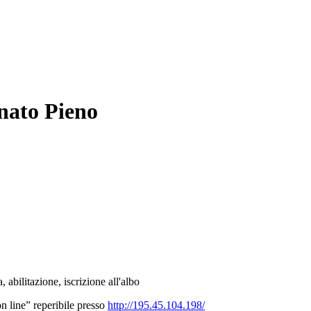
nato Pieno
abilitazione, iscrizione all'albo
 line” reperibile presso
http://195.45.104.198/