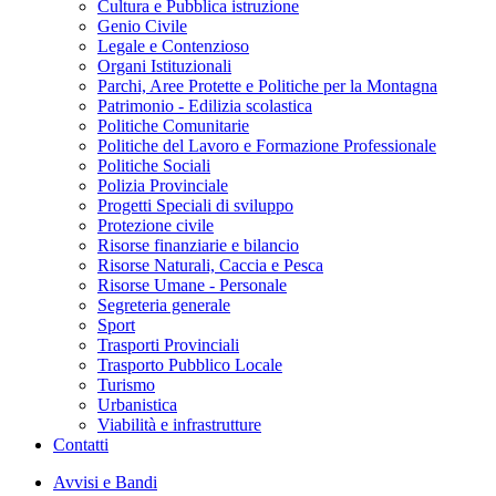
Cultura e Pubblica istruzione
Genio Civile
Legale e Contenzioso
Organi Istituzionali
Parchi, Aree Protette e Politiche per la Montagna
Patrimonio - Edilizia scolastica
Politiche Comunitarie
Politiche del Lavoro e Formazione Professionale
Politiche Sociali
Polizia Provinciale
Progetti Speciali di sviluppo
Protezione civile
Risorse finanziarie e bilancio
Risorse Naturali, Caccia e Pesca
Risorse Umane - Personale
Segreteria generale
Sport
Trasporti Provinciali
Trasporto Pubblico Locale
Turismo
Urbanistica
Viabilità e infrastrutture
Contatti
Avvisi e Bandi