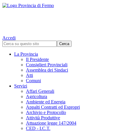
Accedi
La Provincia
Il Presidente
Consiglieri Provinciali
Assemblea dei Sindaci
Atti
Comuni
Servizi
Affari Generali
Agricoltura
Ambiente ed Energia
Appalti Contratti ed Espropri
Archivio e Protocollo
Attività Produttive
Attuazione legge 147/2004
CED - I.C.T.