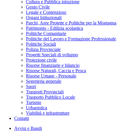
Cultura e Pubblica istruzione
Genio Civile
Legale e Contenzioso
Organi Istituzionali
Parchi, Aree Protette e Politiche per la Montagna
Patrimonio - Edilizia scolastica
Politiche Comunitarie
Politiche del Lavoro e Formazione Professionale
Politiche Sociali
Polizia Provinciale
Progetti Speciali di sviluppo
Protezione civile
Risorse finanziarie e bilancio
Risorse Naturali, Caccia e Pesca
Risorse Umane - Personale
Segreteria generale
Sport
Trasporti Provinciali
Trasporto Pubblico Locale
Turismo
Urbanistica
Viabilità e infrastrutture
Contatti
Avvisi e Bandi