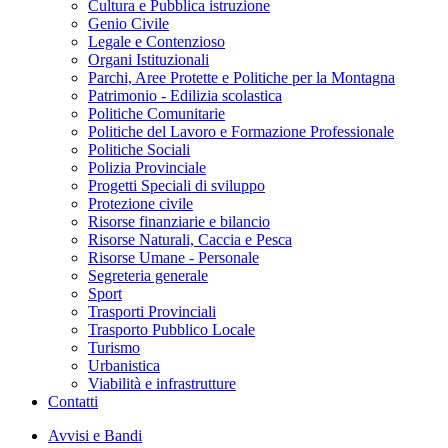
Cultura e Pubblica istruzione
Genio Civile
Legale e Contenzioso
Organi Istituzionali
Parchi, Aree Protette e Politiche per la Montagna
Patrimonio - Edilizia scolastica
Politiche Comunitarie
Politiche del Lavoro e Formazione Professionale
Politiche Sociali
Polizia Provinciale
Progetti Speciali di sviluppo
Protezione civile
Risorse finanziarie e bilancio
Risorse Naturali, Caccia e Pesca
Risorse Umane - Personale
Segreteria generale
Sport
Trasporti Provinciali
Trasporto Pubblico Locale
Turismo
Urbanistica
Viabilità e infrastrutture
Contatti
Avvisi e Bandi