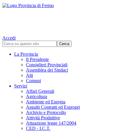
Accedi
La Provincia
Il Presidente
Consiglieri Provinciali
Assemblea dei Sindaci
Atti
Comuni
Servizi
Affari Generali
Agricoltura
Ambiente ed Energia
Appalti Contratti ed Espropri
Archivio e Protocollo
Attività Produttive
Attuazione legge 147/2004
CED - I.C.T.