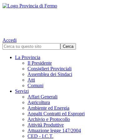
Accedi
La Provincia
Il Presidente
Consiglieri Provinciali
Assemblea dei Sindaci
Atti
Comuni
Servizi
Affari Generali
Agricoltura
Ambiente ed Energia
Appalti Contratti ed Espropri
Archivio e Protocollo
Attività Produttive
Attuazione legge 147/2004
CED - I.C.T.