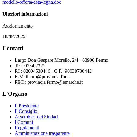
modello-offerta-asta-legna.doc
Ulteriori informazioni
Aggiornamento
18/dic/2025
Contatti
Largo Don Gaspare Morello, 2/4 - 63900 Fermo
Tel.: 0734.2321
P.I.: 02004530446 - C.F.: 90038780442
E-Mail: urp@provincia.fm.it
PEC : provincia.fermo@emarche.it
L'Organo
Il Presidente
Il Consiglio
Assemblea dei Sindaci
I Comuni
Regolamenti
Amministrazione trasparente