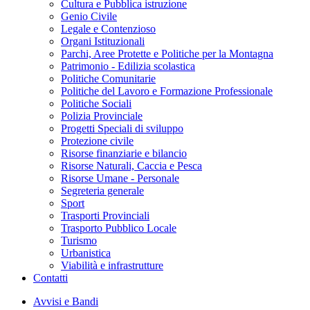
Cultura e Pubblica istruzione
Genio Civile
Legale e Contenzioso
Organi Istituzionali
Parchi, Aree Protette e Politiche per la Montagna
Patrimonio - Edilizia scolastica
Politiche Comunitarie
Politiche del Lavoro e Formazione Professionale
Politiche Sociali
Polizia Provinciale
Progetti Speciali di sviluppo
Protezione civile
Risorse finanziarie e bilancio
Risorse Naturali, Caccia e Pesca
Risorse Umane - Personale
Segreteria generale
Sport
Trasporti Provinciali
Trasporto Pubblico Locale
Turismo
Urbanistica
Viabilità e infrastrutture
Contatti
Avvisi e Bandi