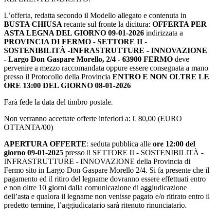
L’offerta, redatta secondo il Modello allegato e contenuta in
BUSTA CHIUSA
recante sul fronte la dicitura:
OFFERTA PER
ASTA LEGNA DEL GIORNO 09-01-2026
indirizzata a
PROVINCIA DI FERMO
-
SETTORE II -
SOSTENIBILITÀ -INFRASTRUTTURE - INNOVAZIONE
- Largo Don Gaspare Morello, 2/4 - 63900 FERMO
deve
pervenire a mezzo raccomandata oppure essere consegnata a mano
presso il Protocollo della Provincia
ENTRO E NON OLTRE LE
ORE 13:00 DEL GIORNO 08-01-2026
Farà fede la data del timbro postale.
Non verranno accettate offerte inferiori a: € 80,00 (EURO
OTTANTA/00)
APERTURA OFFERTE
: seduta pubblica alle
ore 12:00 del
giorno 09-01-2025
presso il SETTORE II - SOSTENIBILITÀ -
INFRASTRUTTURE - INNOVAZIONE della Provincia di
Fermo sito in Largo Don Gaspare Morello 2/4. Si fa presente che il
pagamento ed il ritiro del legname dovranno essere effettuati entro
e non oltre 10 giorni dalla comunicazione di aggiudicazione
dell’asta e qualora il legname non venisse pagato e/o ritirato entro il
predetto termine, l’aggiudicatario sarà ritenuto rinunciatario.