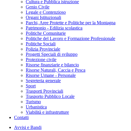
Cultura e Pubblica istruzione
Genio Civile
Legale e Contenzioso
Organi Istituzionali
Parchi, Aree Protette e Politiche per la Montagna
Patrimonio - Edilizia scolastica
Politiche Comunitarie
Politiche del Lavoro e Formazione Professionale
Politiche Sociali
Polizia Provinciale
Progetti Speciali di sviluppo
Protezione civile
Risorse finanziarie e bilancio
Risorse Naturali, Caccia e Pesca
Risorse Umane - Personale
Segreteria generale
Sport
Trasporti Provinciali
Trasporto Pubblico Locale
Turismo
Urbanistica
Viabilità e infrastrutture
Contatti
Avvisi e Bandi