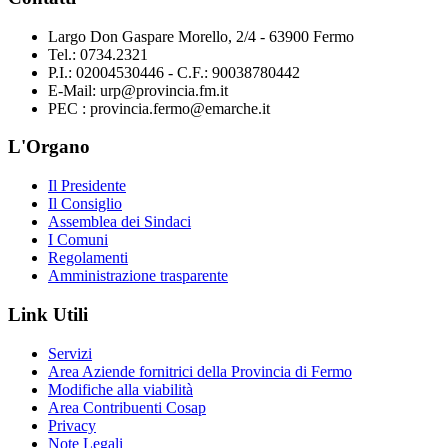
Largo Don Gaspare Morello, 2/4 - 63900 Fermo
Tel.: 0734.2321
P.I.: 02004530446 - C.F.: 90038780442
E-Mail: urp@provincia.fm.it
PEC : provincia.fermo@emarche.it
L'Organo
Il Presidente
Il Consiglio
Assemblea dei Sindaci
I Comuni
Regolamenti
Amministrazione trasparente
Link Utili
Servizi
Area Aziende fornitrici della Provincia di Fermo
Modifiche alla viabilità
Area Contribuenti Cosap
Privacy
Note Legali