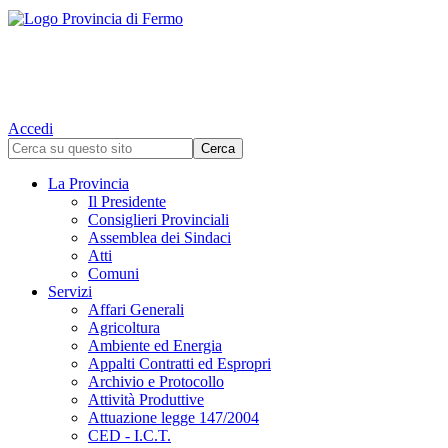
Accedi
La Provincia
Il Presidente
Consiglieri Provinciali
Assemblea dei Sindaci
Atti
Comuni
Servizi
Affari Generali
Agricoltura
Ambiente ed Energia
Appalti Contratti ed Espropri
Archivio e Protocollo
Attività Produttive
Attuazione legge 147/2004
CED - I.C.T.