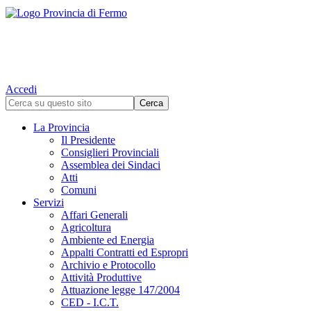
Accedi
La Provincia
Il Presidente
Consiglieri Provinciali
Assemblea dei Sindaci
Atti
Comuni
Servizi
Affari Generali
Agricoltura
Ambiente ed Energia
Appalti Contratti ed Espropri
Archivio e Protocollo
Attività Produttive
Attuazione legge 147/2004
CED - I.C.T.