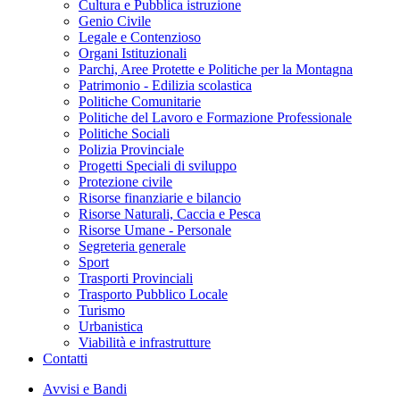
Cultura e Pubblica istruzione
Genio Civile
Legale e Contenzioso
Organi Istituzionali
Parchi, Aree Protette e Politiche per la Montagna
Patrimonio - Edilizia scolastica
Politiche Comunitarie
Politiche del Lavoro e Formazione Professionale
Politiche Sociali
Polizia Provinciale
Progetti Speciali di sviluppo
Protezione civile
Risorse finanziarie e bilancio
Risorse Naturali, Caccia e Pesca
Risorse Umane - Personale
Segreteria generale
Sport
Trasporti Provinciali
Trasporto Pubblico Locale
Turismo
Urbanistica
Viabilità e infrastrutture
Contatti
Avvisi e Bandi