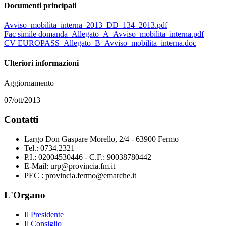
Documenti principali
Avviso_mobilita_interna_2013_DD_134_2013.pdf
Fac simile domanda_Allegato_A_Avviso_mobilita_interna.pdf
CV EUROPASS_Allegato_B_Avviso_mobilita_interna.doc
Ulteriori informazioni
Aggiornamento
07/ott/2013
Contatti
Largo Don Gaspare Morello, 2/4 - 63900 Fermo
Tel.: 0734.2321
P.I.: 02004530446 - C.F.: 90038780442
E-Mail: urp@provincia.fm.it
PEC : provincia.fermo@emarche.it
L'Organo
Il Presidente
Il Consiglio