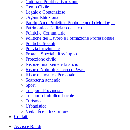
Cultura e Pubblica istruzione
Genio Civile
Legale e Contenzioso
Organi Istituzionali
Parchi, Aree Protette e Politiche per la Montagna
Patrimonio - Edilizia scolastica
Politiche Comunitarie
Politiche del Lavoro e Formazione Professionale
Politiche Sociali
Polizia Provinciale
Progetti Speciali di sviluppo
Protezione civile
Risorse finanziarie e bilancio
Risorse Naturali, Caccia e Pesca
Risorse Umane - Personale
Segreteria generale
Sport
Trasporti Provinciali
Trasporto Pubblico Locale
Turismo
Urbanistica
Viabilità e infrastrutture
Contatti
Avvisi e Bandi