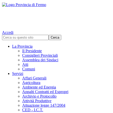
Accedi
La Provincia
Il Presidente
Consiglieri Provinciali
Assemblea dei Sindaci
Atti
Comuni
Servizi
Affari Generali
Agricoltura
Ambiente ed Energia
Appalti Contratti ed Espropri
Archivio e Protocollo
Attività Produttive
Attuazione legge 147/2004
CED - I.C.T.