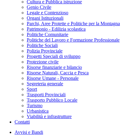
Cultura e Pubblica istruzione
Genio Civile
Legale e Contenzioso
Organi Istituzionali
Parchi, Aree Protette e Politiche per la Montagna
Patrimonio - Edilizia scolastica
Politiche Comunitarie
Politiche del Lavoro e Formazione Professionale
Politiche Sociali
Polizia Provinciale
Progetti Speciali di sviluppo
Protezione civile
Risorse finanziarie e bilancio
Risorse Naturali, Caccia e Pesca
Risorse Umane - Personale
Segreteria generale
Sport
Trasporti Provinciali
Trasporto Pubblico Locale
Turismo
Urbanistica
Viabilità e infrastrutture
Contatti
Avvisi e Bandi