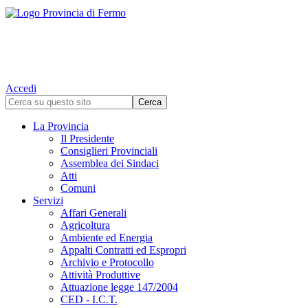
Accedi
La Provincia
Il Presidente
Consiglieri Provinciali
Assemblea dei Sindaci
Atti
Comuni
Servizi
Affari Generali
Agricoltura
Ambiente ed Energia
Appalti Contratti ed Espropri
Archivio e Protocollo
Attività Produttive
Attuazione legge 147/2004
CED - I.C.T.