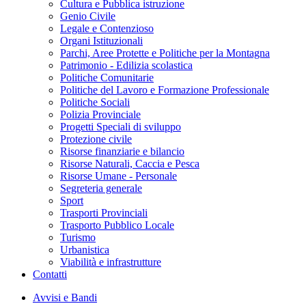
Cultura e Pubblica istruzione
Genio Civile
Legale e Contenzioso
Organi Istituzionali
Parchi, Aree Protette e Politiche per la Montagna
Patrimonio - Edilizia scolastica
Politiche Comunitarie
Politiche del Lavoro e Formazione Professionale
Politiche Sociali
Polizia Provinciale
Progetti Speciali di sviluppo
Protezione civile
Risorse finanziarie e bilancio
Risorse Naturali, Caccia e Pesca
Risorse Umane - Personale
Segreteria generale
Sport
Trasporti Provinciali
Trasporto Pubblico Locale
Turismo
Urbanistica
Viabilità e infrastrutture
Contatti
Avvisi e Bandi