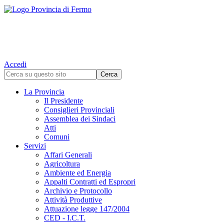
Accedi
La Provincia
Il Presidente
Consiglieri Provinciali
Assemblea dei Sindaci
Atti
Comuni
Servizi
Affari Generali
Agricoltura
Ambiente ed Energia
Appalti Contratti ed Espropri
Archivio e Protocollo
Attività Produttive
Attuazione legge 147/2004
CED - I.C.T.