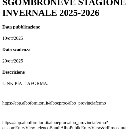
SGOMBRONEVE STAGIONE
INVERNALE 2025-2026
Data pubblicazione
10/ott/2025
Data scadenza
20/ott/2025
Descrizione
LINK PIATTAFORMA:
https://app.albofornitori.it/alboeproc/albo_provinciafermo
https://app.albofornitori.it/alboeproc/albo_provinciafermo?
customEntryView=elencoBandiAlboPublicEntryView&idProcedura