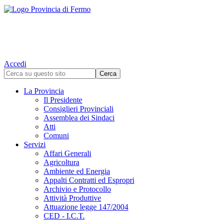
Accedi
La Provincia
Il Presidente
Consiglieri Provinciali
Assemblea dei Sindaci
Atti
Comuni
Servizi
Affari Generali
Agricoltura
Ambiente ed Energia
Appalti Contratti ed Espropri
Archivio e Protocollo
Attività Produttive
Attuazione legge 147/2004
CED - I.C.T.