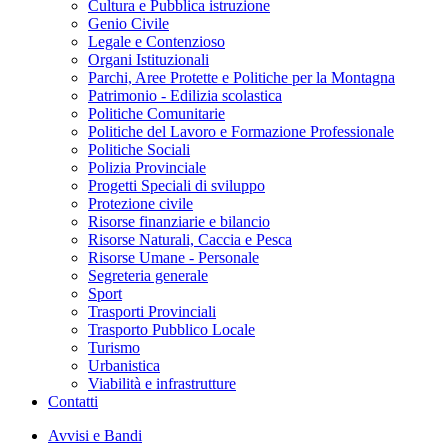
Cultura e Pubblica istruzione
Genio Civile
Legale e Contenzioso
Organi Istituzionali
Parchi, Aree Protette e Politiche per la Montagna
Patrimonio - Edilizia scolastica
Politiche Comunitarie
Politiche del Lavoro e Formazione Professionale
Politiche Sociali
Polizia Provinciale
Progetti Speciali di sviluppo
Protezione civile
Risorse finanziarie e bilancio
Risorse Naturali, Caccia e Pesca
Risorse Umane - Personale
Segreteria generale
Sport
Trasporti Provinciali
Trasporto Pubblico Locale
Turismo
Urbanistica
Viabilità e infrastrutture
Contatti
Avvisi e Bandi