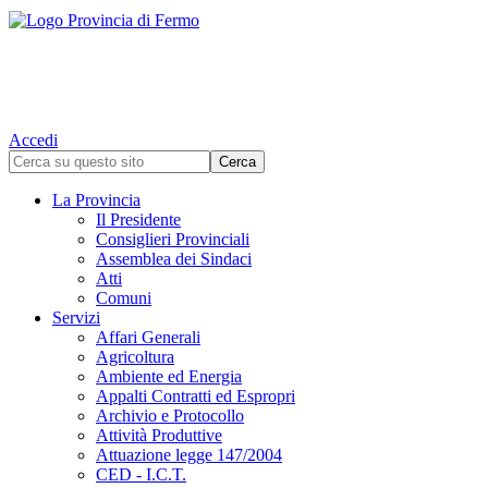
Accedi
La Provincia
Il Presidente
Consiglieri Provinciali
Assemblea dei Sindaci
Atti
Comuni
Servizi
Affari Generali
Agricoltura
Ambiente ed Energia
Appalti Contratti ed Espropri
Archivio e Protocollo
Attività Produttive
Attuazione legge 147/2004
CED - I.C.T.