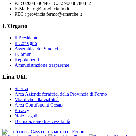
P.I.: 02004530446 - C.F.: 90038780442
E-Mail: urp@provincia.fm.it
PEC : provincia.fermo@emarche.it
L'Organo
Il Presidente
Il Consiglio
Assemblea dei Sindaci
I Comuni
Regolamenti
Amministrazione trasparente
Link Utili
Servizi
Area Aziende fornitrici della Provincia di Fermo
Modifiche alla viabilità
Area Contribuenti Cosap
Privacy
Note Legali
Dichiarazione di accessibilità