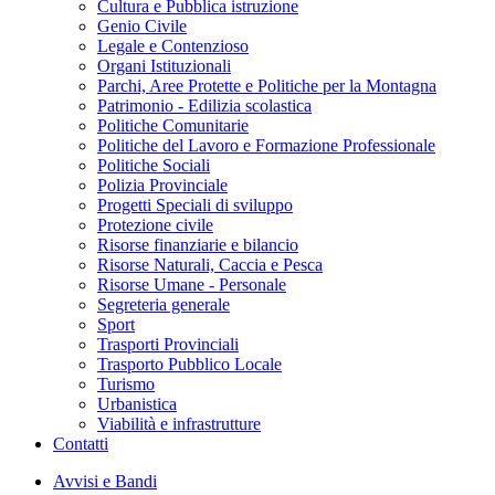
Cultura e Pubblica istruzione
Genio Civile
Legale e Contenzioso
Organi Istituzionali
Parchi, Aree Protette e Politiche per la Montagna
Patrimonio - Edilizia scolastica
Politiche Comunitarie
Politiche del Lavoro e Formazione Professionale
Politiche Sociali
Polizia Provinciale
Progetti Speciali di sviluppo
Protezione civile
Risorse finanziarie e bilancio
Risorse Naturali, Caccia e Pesca
Risorse Umane - Personale
Segreteria generale
Sport
Trasporti Provinciali
Trasporto Pubblico Locale
Turismo
Urbanistica
Viabilità e infrastrutture
Contatti
Avvisi e Bandi