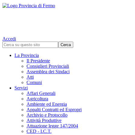
Accedi
La Provincia
Il Presidente
Consiglieri Provinciali
Assemblea dei Sindaci
Atti
Comuni
Servizi
Affari Generali
Agricoltura
Ambiente ed Energia
Appalti Contratti ed Espropri
Archivio e Protocollo
Attività Produttive
Attuazione legge 147/2004
CED - I.C.T.