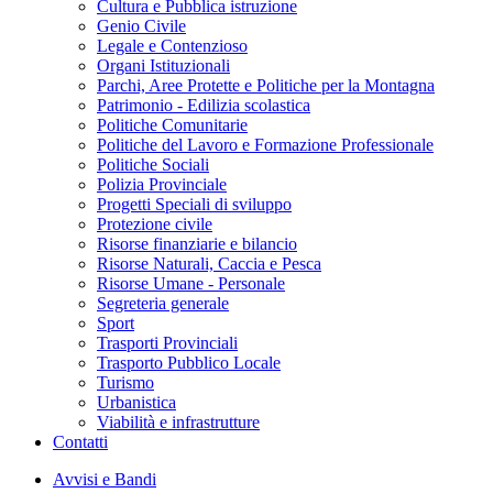
Cultura e Pubblica istruzione
Genio Civile
Legale e Contenzioso
Organi Istituzionali
Parchi, Aree Protette e Politiche per la Montagna
Patrimonio - Edilizia scolastica
Politiche Comunitarie
Politiche del Lavoro e Formazione Professionale
Politiche Sociali
Polizia Provinciale
Progetti Speciali di sviluppo
Protezione civile
Risorse finanziarie e bilancio
Risorse Naturali, Caccia e Pesca
Risorse Umane - Personale
Segreteria generale
Sport
Trasporti Provinciali
Trasporto Pubblico Locale
Turismo
Urbanistica
Viabilità e infrastrutture
Contatti
Avvisi e Bandi