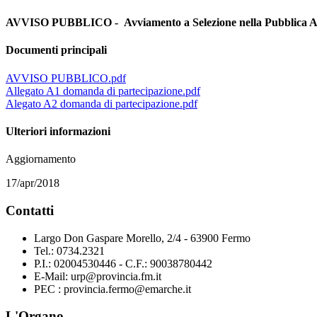
AVVISO PUBBLICO - Avviamento a Selezione nella Pubblica Ammini
Documenti principali
AVVISO PUBBLICO.pdf
Allegato A1 domanda di partecipazione.pdf
Alegato A2 domanda di partecipazione.pdf
Ulteriori informazioni
Aggiornamento
17/apr/2018
Contatti
Largo Don Gaspare Morello, 2/4 - 63900 Fermo
Tel.: 0734.2321
P.I.: 02004530446 - C.F.: 90038780442
E-Mail: urp@provincia.fm.it
PEC : provincia.fermo@emarche.it
L'Organo