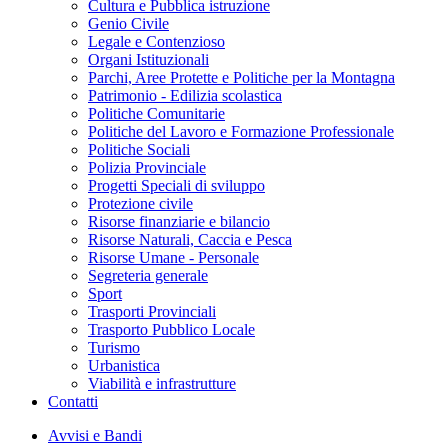
Cultura e Pubblica istruzione
Genio Civile
Legale e Contenzioso
Organi Istituzionali
Parchi, Aree Protette e Politiche per la Montagna
Patrimonio - Edilizia scolastica
Politiche Comunitarie
Politiche del Lavoro e Formazione Professionale
Politiche Sociali
Polizia Provinciale
Progetti Speciali di sviluppo
Protezione civile
Risorse finanziarie e bilancio
Risorse Naturali, Caccia e Pesca
Risorse Umane - Personale
Segreteria generale
Sport
Trasporti Provinciali
Trasporto Pubblico Locale
Turismo
Urbanistica
Viabilità e infrastrutture
Contatti
Avvisi e Bandi