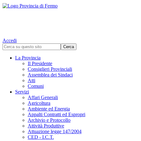
Accedi
La Provincia
Il Presidente
Consiglieri Provinciali
Assemblea dei Sindaci
Atti
Comuni
Servizi
Affari Generali
Agricoltura
Ambiente ed Energia
Appalti Contratti ed Espropri
Archivio e Protocollo
Attività Produttive
Attuazione legge 147/2004
CED - I.C.T.