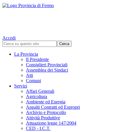
Accedi
La Provincia
Il Presidente
Consiglieri Provinciali
Assemblea dei Sindaci
Atti
Comuni
Servizi
Affari Generali
Agricoltura
Ambiente ed Energia
Appalti Contratti ed Espropri
Archivio e Protocollo
Attività Produttive
Attuazione legge 147/2004
CED - I.C.T.