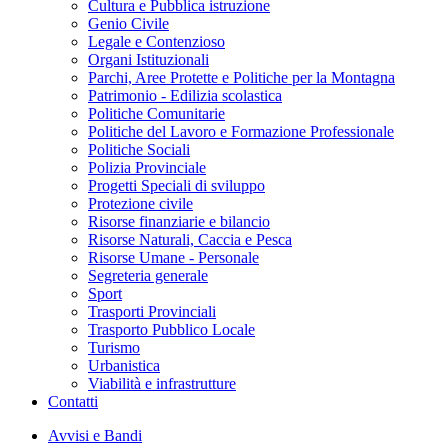
Cultura e Pubblica istruzione
Genio Civile
Legale e Contenzioso
Organi Istituzionali
Parchi, Aree Protette e Politiche per la Montagna
Patrimonio - Edilizia scolastica
Politiche Comunitarie
Politiche del Lavoro e Formazione Professionale
Politiche Sociali
Polizia Provinciale
Progetti Speciali di sviluppo
Protezione civile
Risorse finanziarie e bilancio
Risorse Naturali, Caccia e Pesca
Risorse Umane - Personale
Segreteria generale
Sport
Trasporti Provinciali
Trasporto Pubblico Locale
Turismo
Urbanistica
Viabilità e infrastrutture
Contatti
Avvisi e Bandi