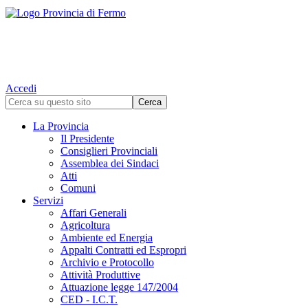
Accedi
La Provincia
Il Presidente
Consiglieri Provinciali
Assemblea dei Sindaci
Atti
Comuni
Servizi
Affari Generali
Agricoltura
Ambiente ed Energia
Appalti Contratti ed Espropri
Archivio e Protocollo
Attività Produttive
Attuazione legge 147/2004
CED - I.C.T.