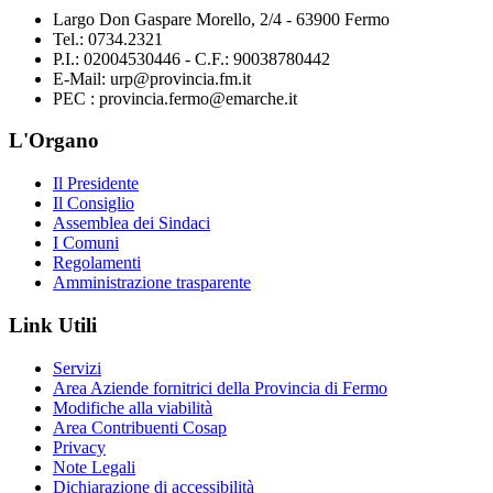
Largo Don Gaspare Morello, 2/4 - 63900 Fermo
Tel.: 0734.2321
P.I.: 02004530446 - C.F.: 90038780442
E-Mail: urp@provincia.fm.it
PEC : provincia.fermo@emarche.it
L'Organo
Il Presidente
Il Consiglio
Assemblea dei Sindaci
I Comuni
Regolamenti
Amministrazione trasparente
Link Utili
Servizi
Area Aziende fornitrici della Provincia di Fermo
Modifiche alla viabilità
Area Contribuenti Cosap
Privacy
Note Legali
Dichiarazione di accessibilità