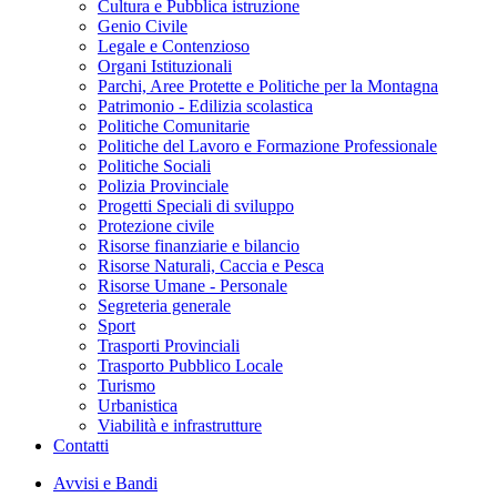
Cultura e Pubblica istruzione
Genio Civile
Legale e Contenzioso
Organi Istituzionali
Parchi, Aree Protette e Politiche per la Montagna
Patrimonio - Edilizia scolastica
Politiche Comunitarie
Politiche del Lavoro e Formazione Professionale
Politiche Sociali
Polizia Provinciale
Progetti Speciali di sviluppo
Protezione civile
Risorse finanziarie e bilancio
Risorse Naturali, Caccia e Pesca
Risorse Umane - Personale
Segreteria generale
Sport
Trasporti Provinciali
Trasporto Pubblico Locale
Turismo
Urbanistica
Viabilità e infrastrutture
Contatti
Avvisi e Bandi