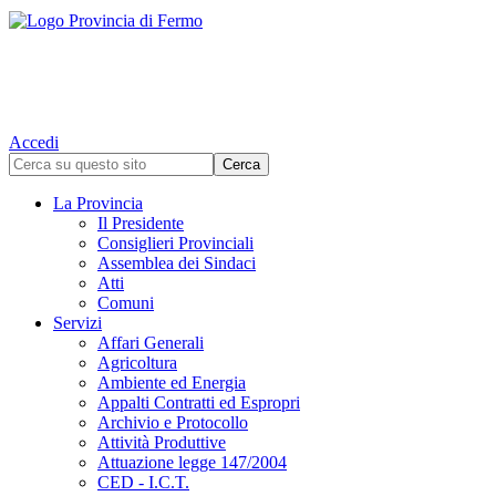
Accedi
La Provincia
Il Presidente
Consiglieri Provinciali
Assemblea dei Sindaci
Atti
Comuni
Servizi
Affari Generali
Agricoltura
Ambiente ed Energia
Appalti Contratti ed Espropri
Archivio e Protocollo
Attività Produttive
Attuazione legge 147/2004
CED - I.C.T.