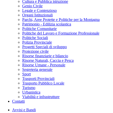
Cultura e Pubblica istruzione
Genio Civile
Legale e Contenzioso
Organi Istituzionali
Parchi, Aree Protette e Politiche per la Montagna
Patrimonio - Edilizia scolastica
Politiche Comunitarie
Politiche del Lavoro e Formazione Professionale
Politiche Sociali
Polizia Provinciale
Progetti Speciali di sviluppo
Protezione civile
Risorse finanziarie e bilancio
Risorse Naturali, Caccia e Pesca
Risorse Umane - Personale
Segreteria generale
Sport
Trasporti Provinciali
Trasporto Pubblico Locale
Turismo
Urbanistica
Viabilità e infrastrutture
Contatti
Avvisi e Bandi