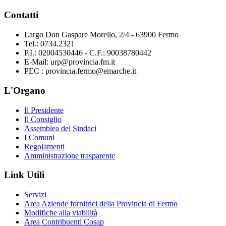
Contatti
Largo Don Gaspare Morello, 2/4 - 63900 Fermo
Tel.: 0734.2321
P.I.: 02004530446 - C.F.: 90038780442
E-Mail: urp@provincia.fm.it
PEC : provincia.fermo@emarche.it
L'Organo
Il Presidente
Il Consiglio
Assemblea dei Sindaci
I Comuni
Regolamenti
Amministrazione trasparente
Link Utili
Servizi
Area Aziende fornitrici della Provincia di Fermo
Modifiche alla viabilità
Area Contribuenti Cosap