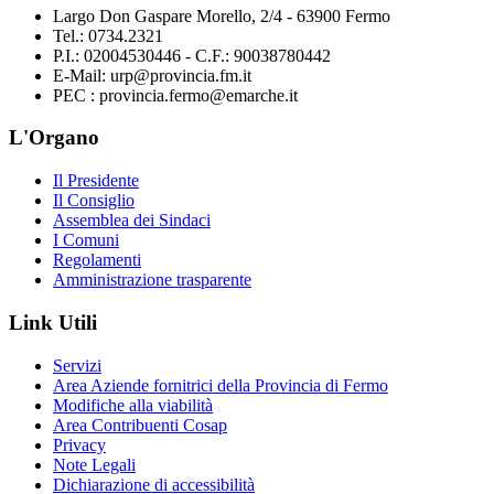
Largo Don Gaspare Morello, 2/4 - 63900 Fermo
Tel.: 0734.2321
P.I.: 02004530446 - C.F.: 90038780442
E-Mail: urp@provincia.fm.it
PEC : provincia.fermo@emarche.it
L'Organo
Il Presidente
Il Consiglio
Assemblea dei Sindaci
I Comuni
Regolamenti
Amministrazione trasparente
Link Utili
Servizi
Area Aziende fornitrici della Provincia di Fermo
Modifiche alla viabilità
Area Contribuenti Cosap
Privacy
Note Legali
Dichiarazione di accessibilità