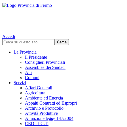
Accedi
La Provincia
Il Presidente
Consiglieri Provinciali
Assemblea dei Sindaci
Atti
Comuni
Servizi
Affari Generali
Agricoltura
Ambiente ed Energia
Appalti Contratti ed Espropri
Archivio e Protocollo
Attività Produttive
Attuazione legge 147/2004
CED - I.C.T.