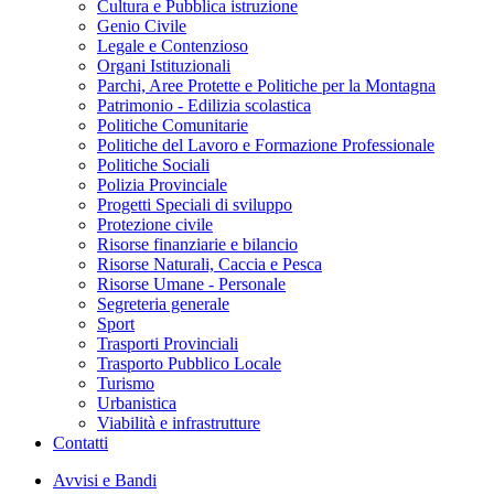
Cultura e Pubblica istruzione
Genio Civile
Legale e Contenzioso
Organi Istituzionali
Parchi, Aree Protette e Politiche per la Montagna
Patrimonio - Edilizia scolastica
Politiche Comunitarie
Politiche del Lavoro e Formazione Professionale
Politiche Sociali
Polizia Provinciale
Progetti Speciali di sviluppo
Protezione civile
Risorse finanziarie e bilancio
Risorse Naturali, Caccia e Pesca
Risorse Umane - Personale
Segreteria generale
Sport
Trasporti Provinciali
Trasporto Pubblico Locale
Turismo
Urbanistica
Viabilità e infrastrutture
Contatti
Avvisi e Bandi