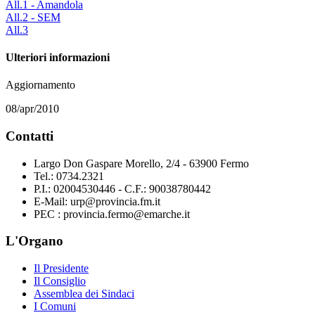
All.1 - Amandola
All.2 - SEM
All.3
Ulteriori informazioni
Aggiornamento
08/apr/2010
Contatti
Largo Don Gaspare Morello, 2/4 - 63900 Fermo
Tel.: 0734.2321
P.I.: 02004530446 - C.F.: 90038780442
E-Mail: urp@provincia.fm.it
PEC : provincia.fermo@emarche.it
L'Organo
Il Presidente
Il Consiglio
Assemblea dei Sindaci
I Comuni