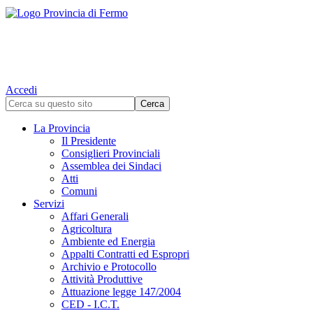
Accedi
La Provincia
Il Presidente
Consiglieri Provinciali
Assemblea dei Sindaci
Atti
Comuni
Servizi
Affari Generali
Agricoltura
Ambiente ed Energia
Appalti Contratti ed Espropri
Archivio e Protocollo
Attività Produttive
Attuazione legge 147/2004
CED - I.C.T.