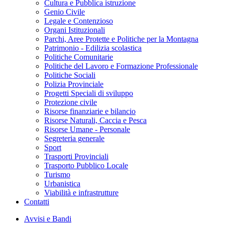
Cultura e Pubblica istruzione
Genio Civile
Legale e Contenzioso
Organi Istituzionali
Parchi, Aree Protette e Politiche per la Montagna
Patrimonio - Edilizia scolastica
Politiche Comunitarie
Politiche del Lavoro e Formazione Professionale
Politiche Sociali
Polizia Provinciale
Progetti Speciali di sviluppo
Protezione civile
Risorse finanziarie e bilancio
Risorse Naturali, Caccia e Pesca
Risorse Umane - Personale
Segreteria generale
Sport
Trasporti Provinciali
Trasporto Pubblico Locale
Turismo
Urbanistica
Viabilità e infrastrutture
Contatti
Avvisi e Bandi