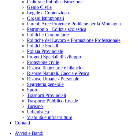
Cultura e Pubblica istruzione
Genio Civile
Legale e Contenzioso
Organi Istituzionali
Parchi, Aree Protette e Politiche per la Montagna
Patrimonio - Edilizia scolastica
Politiche Comunitarie
Politiche del Lavoro e Formazione Professionale
Politiche Sociali
Polizia Provinciale
Progetti Speciali di sviluppo
Protezione civile
Risorse finanziarie e bilancio
Risorse Naturali, Caccia e Pesca
Risorse Umane - Personale
Segreteria generale
Sport
Trasporti Provinciali
Trasporto Pubblico Locale
Turismo
Urbanistica
Viabilità e infrastrutture
Contatti
Avvisi e Bandi