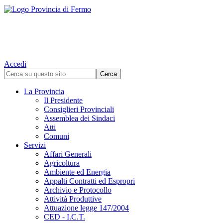
Accedi
La Provincia
Il Presidente
Consiglieri Provinciali
Assemblea dei Sindaci
Atti
Comuni
Servizi
Affari Generali
Agricoltura
Ambiente ed Energia
Appalti Contratti ed Espropri
Archivio e Protocollo
Attività Produttive
Attuazione legge 147/2004
CED - I.C.T.