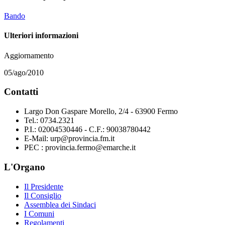
Bando
Ulteriori informazioni
Aggiornamento
05/ago/2010
Contatti
Largo Don Gaspare Morello, 2/4 - 63900 Fermo
Tel.: 0734.2321
P.I.: 02004530446 - C.F.: 90038780442
E-Mail: urp@provincia.fm.it
PEC : provincia.fermo@emarche.it
L'Organo
Il Presidente
Il Consiglio
Assemblea dei Sindaci
I Comuni
Regolamenti