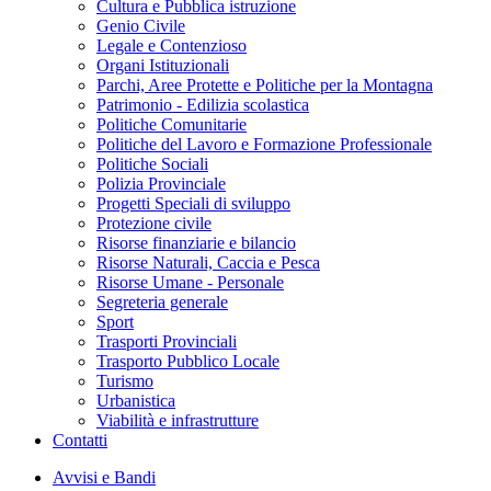
Cultura e Pubblica istruzione
Genio Civile
Legale e Contenzioso
Organi Istituzionali
Parchi, Aree Protette e Politiche per la Montagna
Patrimonio - Edilizia scolastica
Politiche Comunitarie
Politiche del Lavoro e Formazione Professionale
Politiche Sociali
Polizia Provinciale
Progetti Speciali di sviluppo
Protezione civile
Risorse finanziarie e bilancio
Risorse Naturali, Caccia e Pesca
Risorse Umane - Personale
Segreteria generale
Sport
Trasporti Provinciali
Trasporto Pubblico Locale
Turismo
Urbanistica
Viabilità e infrastrutture
Contatti
Avvisi e Bandi