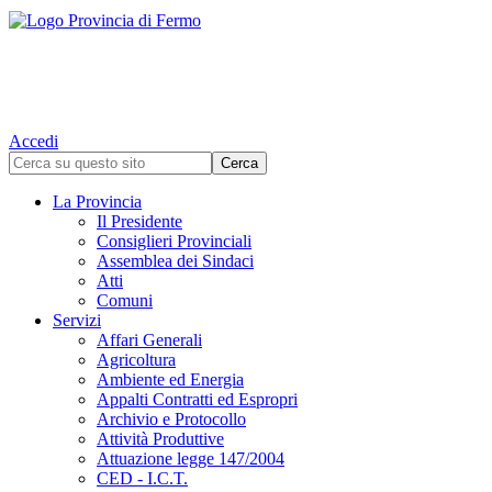
Accedi
La Provincia
Il Presidente
Consiglieri Provinciali
Assemblea dei Sindaci
Atti
Comuni
Servizi
Affari Generali
Agricoltura
Ambiente ed Energia
Appalti Contratti ed Espropri
Archivio e Protocollo
Attività Produttive
Attuazione legge 147/2004
CED - I.C.T.