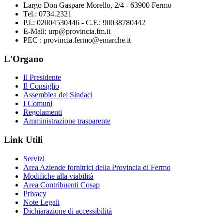
Largo Don Gaspare Morello, 2/4 - 63900 Fermo
Tel.: 0734.2321
P.I.: 02004530446 - C.F.: 90038780442
E-Mail: urp@provincia.fm.it
PEC : provincia.fermo@emarche.it
L'Organo
Il Presidente
Il Consiglio
Assemblea dei Sindaci
I Comuni
Regolamenti
Amministrazione trasparente
Link Utili
Servizi
Area Aziende fornitrici della Provincia di Fermo
Modifiche alla viabilità
Area Contribuenti Cosap
Privacy
Note Legali
Dichiarazione di accessibilità