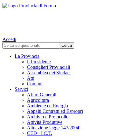
Accedi
La Provincia
Il Presidente
Consiglieri Provinciali
Assemblea dei Sindaci
Atti
Comuni
Servizi
Affari Generali
Agricoltura
Ambiente ed Energia
Appalti Contratti ed Espropri
Archivio e Protocollo
Attività Produttive
Attuazione legge 147/2004
CED - I.C.T.