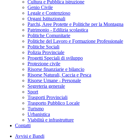
Cultura e Pubblica istruzione
Genio Civile
Legale e Contenzioso
Organi Istituzionali
Parchi, Aree Protette e Politiche per la Montagna
Patrimonio - Edilizia scolastica
Politiche Comunitarie
Politiche del Lavoro e Formazione Professionale
Politiche Sociali
Polizia Provinciale
Progetti Speciali di sviluppo
Protezione civile
Risorse finanziarie e bilancio
Risorse Naturali, Caccia e Pesca
Risorse Umane - Personale
Segreteria generale
Sport
Trasporti Provinciali
Trasporto Pubblico Locale
Turismo
Urbanistica
Viabilità e infrastrutture
Contatti
Avvisi e Bandi