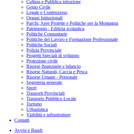
Cultura e Pubblica istruzione
Genio Civile
Legale e Contenzioso
Organi Istituzionali
Parchi, Aree Protette e Politiche per la Montagna
Patrimonio - Edilizia scolastica
Politiche Comunitarie
Politiche del Lavoro e Formazione Professionale
Politiche Sociali
Polizia Provinciale
Progetti Speciali di sviluppo
Protezione civile
Risorse finanziarie e bilancio
Risorse Naturali, Caccia e Pesca
Risorse Umane - Personale
Segreteria generale
Sport
Trasporti Provinciali
Trasporto Pubblico Locale
Turismo
Urbanistica
Viabilità e infrastrutture
Contatti
Avvisi e Bandi