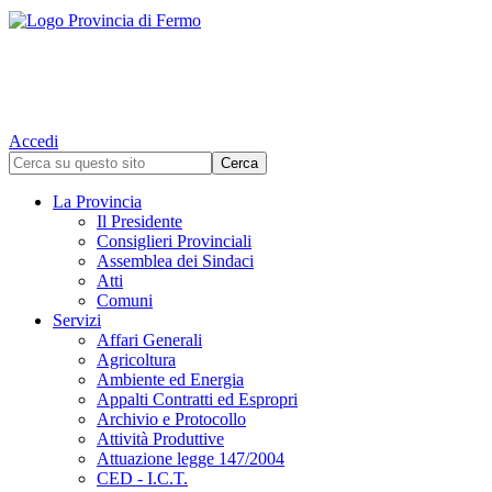
Accedi
La Provincia
Il Presidente
Consiglieri Provinciali
Assemblea dei Sindaci
Atti
Comuni
Servizi
Affari Generali
Agricoltura
Ambiente ed Energia
Appalti Contratti ed Espropri
Archivio e Protocollo
Attività Produttive
Attuazione legge 147/2004
CED - I.C.T.