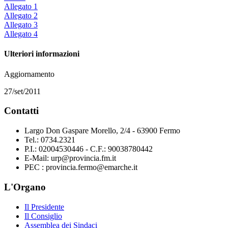
Allegato 1
Allegato 2
Allegato 3
Allegato 4
Ulteriori informazioni
Aggiornamento
27/set/2011
Contatti
Largo Don Gaspare Morello, 2/4 - 63900 Fermo
Tel.: 0734.2321
P.I.: 02004530446 - C.F.: 90038780442
E-Mail: urp@provincia.fm.it
PEC : provincia.fermo@emarche.it
L'Organo
Il Presidente
Il Consiglio
Assemblea dei Sindaci