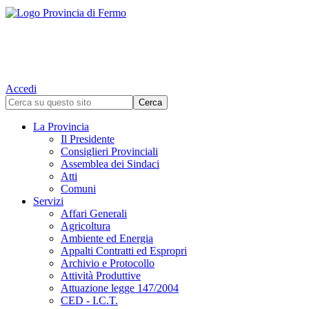
Accedi
La Provincia
Il Presidente
Consiglieri Provinciali
Assemblea dei Sindaci
Atti
Comuni
Servizi
Affari Generali
Agricoltura
Ambiente ed Energia
Appalti Contratti ed Espropri
Archivio e Protocollo
Attività Produttive
Attuazione legge 147/2004
CED - I.C.T.