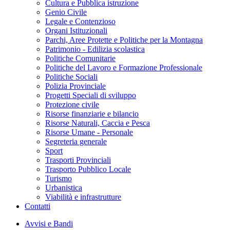
Cultura e Pubblica istruzione
Genio Civile
Legale e Contenzioso
Organi Istituzionali
Parchi, Aree Protette e Politiche per la Montagna
Patrimonio - Edilizia scolastica
Politiche Comunitarie
Politiche del Lavoro e Formazione Professionale
Politiche Sociali
Polizia Provinciale
Progetti Speciali di sviluppo
Protezione civile
Risorse finanziarie e bilancio
Risorse Naturali, Caccia e Pesca
Risorse Umane - Personale
Segreteria generale
Sport
Trasporti Provinciali
Trasporto Pubblico Locale
Turismo
Urbanistica
Viabilità e infrastrutture
Contatti
Avvisi e Bandi