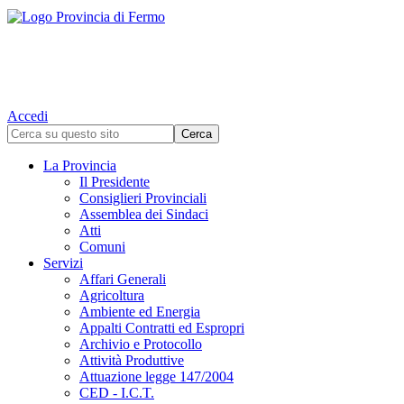
Accedi
La Provincia
Il Presidente
Consiglieri Provinciali
Assemblea dei Sindaci
Atti
Comuni
Servizi
Affari Generali
Agricoltura
Ambiente ed Energia
Appalti Contratti ed Espropri
Archivio e Protocollo
Attività Produttive
Attuazione legge 147/2004
CED - I.C.T.