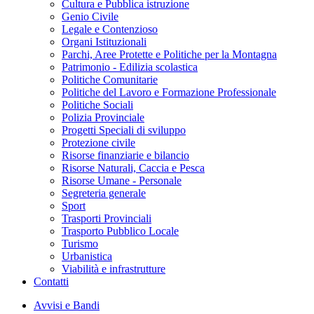
Cultura e Pubblica istruzione
Genio Civile
Legale e Contenzioso
Organi Istituzionali
Parchi, Aree Protette e Politiche per la Montagna
Patrimonio - Edilizia scolastica
Politiche Comunitarie
Politiche del Lavoro e Formazione Professionale
Politiche Sociali
Polizia Provinciale
Progetti Speciali di sviluppo
Protezione civile
Risorse finanziarie e bilancio
Risorse Naturali, Caccia e Pesca
Risorse Umane - Personale
Segreteria generale
Sport
Trasporti Provinciali
Trasporto Pubblico Locale
Turismo
Urbanistica
Viabilità e infrastrutture
Contatti
Avvisi e Bandi