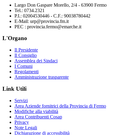
Largo Don Gaspare Morello, 2/4 - 63900 Fermo
Tel.: 0734.2321
P.I.: 02004530446 - C.F.: 90038780442
E-Mail: urp@provincia.fm.it
PEC : provincia.fermo@emarche.it
L'Organo
Il Presidente
Il Consiglio
Assemblea dei Sindaci
I Comuni
Regolamenti
Amministrazione trasparente
Link Utili
Servizi
Area Aziende fornitrici della Provincia di Fermo
Modifiche alla viabilità
Area Contribuenti Cosap
Privacy
Note Legali
Dichiarazione di accessibilità