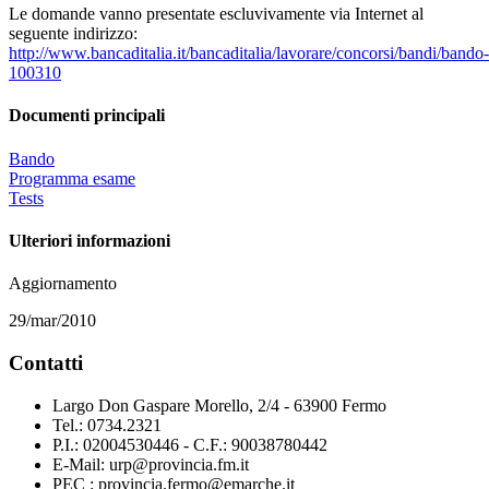
Le domande vanno presentate escluvivamente via Internet al
seguente indirizzo:
http://www.bancaditalia.it/bancaditalia/lavorare/concorsi/bandi/bando-
100310
Documenti principali
Bando
Programma esame
Tests
Ulteriori informazioni
Aggiornamento
29/mar/2010
Contatti
Largo Don Gaspare Morello, 2/4 - 63900 Fermo
Tel.: 0734.2321
P.I.: 02004530446 - C.F.: 90038780442
E-Mail: urp@provincia.fm.it
PEC : provincia.fermo@emarche.it