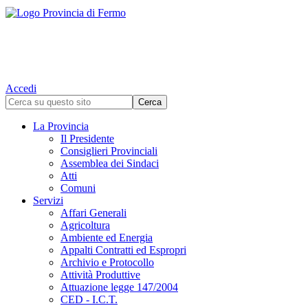
Accedi
La Provincia
Il Presidente
Consiglieri Provinciali
Assemblea dei Sindaci
Atti
Comuni
Servizi
Affari Generali
Agricoltura
Ambiente ed Energia
Appalti Contratti ed Espropri
Archivio e Protocollo
Attività Produttive
Attuazione legge 147/2004
CED - I.C.T.