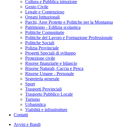
Cultura e Pubblica istruzione
Genio Civile
Legale e Contenzioso
Organi Istituzionali
Parchi, Aree Protette e Politiche per la Montagna
Patrimonio - Edilizia scolastica
Politiche Comunitarie
Politiche del Lavoro e Formazione Professionale
Politiche Sociali
Polizia Provinciale
Progetti Speciali di sviluppo
Protezione civile
Risorse finanziarie e bilancio
Risorse Naturali, Caccia e Pesca
Risorse Umane - Personale
Segreteria generale
Sport
Trasporti Provinciali
Trasporto Pubblico Locale
Turismo
Urbanistica
Viabilità e infrastrutture
Contatti
Avvisi e Bandi