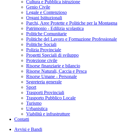
Cultura e Pubblica istruzione
Genio Civile
Legale e Contenzioso
Organi Istituzionali
Parchi, Aree Protette e Politiche per la Montagna
Patrimonio - Edilizia scolastica
Politiche Comunitarie
Politiche del Lavoro e Formazione Professionale
Politiche Sociali
Polizia Provinciale
Progetti Speciali di sviluppo
Protezione civile
Risorse finanziarie e bilancio
Risorse Naturali, Caccia e Pesca
Risorse Umane - Personale
Segreteria generale
Sport
Trasporti Provinciali
Trasporto Pubblico Locale
Turismo
Urbanistica
Viabilità e infrastrutture
Contatti
Avvisi e Bandi