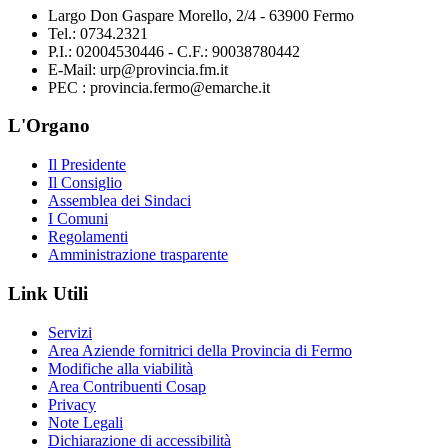
Largo Don Gaspare Morello, 2/4 - 63900 Fermo
Tel.: 0734.2321
P.I.: 02004530446 - C.F.: 90038780442
E-Mail: urp@provincia.fm.it
PEC : provincia.fermo@emarche.it
L'Organo
Il Presidente
Il Consiglio
Assemblea dei Sindaci
I Comuni
Regolamenti
Amministrazione trasparente
Link Utili
Servizi
Area Aziende fornitrici della Provincia di Fermo
Modifiche alla viabilità
Area Contribuenti Cosap
Privacy
Note Legali
Dichiarazione di accessibilità