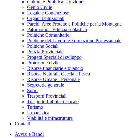
Cultura e Pubblica istruzione
Genio Civile
Legale e Contenzioso
Organi Istituzionali
Parchi, Aree Protette e Politiche per la Montagna
Patrimonio - Edilizia scolastica
Politiche Comunitarie
Politiche del Lavoro e Formazione Professionale
Politiche Sociali
Polizia Provinciale
Progetti Speciali di sviluppo
Protezione civile
Risorse finanziarie e bilancio
Risorse Naturali, Caccia e Pesca
Risorse Umane - Personale
Segreteria generale
Sport
Trasporti Provinciali
Trasporto Pubblico Locale
Turismo
Urbanistica
Viabilità e infrastrutture
Contatti
Avvisi e Bandi