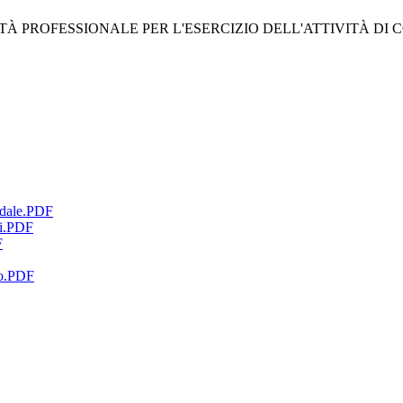
 PROFESSIONALE PER L'ESERCIZIO DELL'ATTIVITÀ DI 
dale.PDF
i.PDF
F
o.PDF