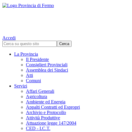
Accedi
La Provincia
Il Presidente
Consiglieri Provinciali
Assemblea dei Sindaci
Atti
Comuni
Servizi
Affari Generali
Agricoltura
Ambiente ed Energia
Appalti Contratti ed Espropri
Archivio e Protocollo
Attività Produttive
Attuazione legge 147/2004
CED - I.C.T.