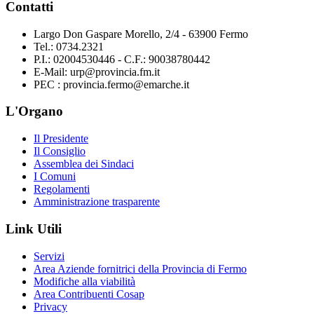
Contatti
Largo Don Gaspare Morello, 2/4 - 63900 Fermo
Tel.: 0734.2321
P.I.: 02004530446 - C.F.: 90038780442
E-Mail: urp@provincia.fm.it
PEC : provincia.fermo@emarche.it
L'Organo
Il Presidente
Il Consiglio
Assemblea dei Sindaci
I Comuni
Regolamenti
Amministrazione trasparente
Link Utili
Servizi
Area Aziende fornitrici della Provincia di Fermo
Modifiche alla viabilità
Area Contribuenti Cosap
Privacy