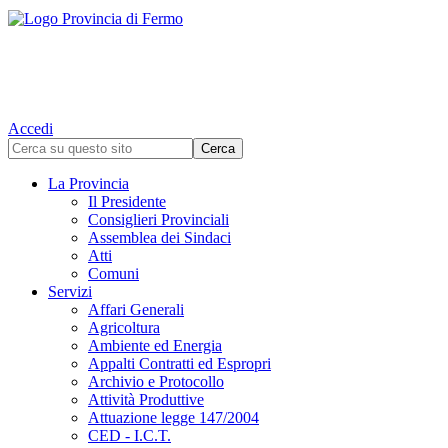
Accedi
La Provincia
Il Presidente
Consiglieri Provinciali
Assemblea dei Sindaci
Atti
Comuni
Servizi
Affari Generali
Agricoltura
Ambiente ed Energia
Appalti Contratti ed Espropri
Archivio e Protocollo
Attività Produttive
Attuazione legge 147/2004
CED - I.C.T.