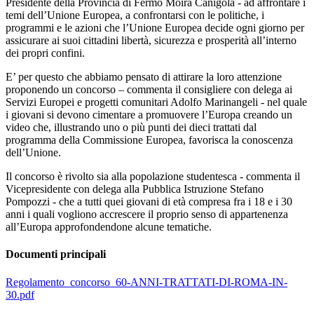
Presidente della Provincia di Fermo Moira Canigola - ad affrontare i
temi dell’Unione Europea, a confrontarsi con le politiche, i
programmi e le azioni che l’Unione Europea decide ogni giorno per
assicurare ai suoi cittadini libertà, sicurezza e prosperità all’interno
dei propri confini.
E’ per questo che abbiamo pensato di attirare la loro attenzione
proponendo un concorso – commenta il consigliere con delega ai
Servizi Europei e progetti comunitari Adolfo Marinangeli - nel quale
i giovani si devono cimentare a promuovere l’Europa creando un
video che, illustrando uno o più punti dei dieci trattati dal
programma della Commissione Europea, favorisca la conoscenza
dell’Unione.
Il concorso è rivolto sia alla popolazione studentesca - commenta il
Vicepresidente con delega alla Pubblica Istruzione Stefano
Pompozzi - che a tutti quei giovani di età compresa fra i 18 e i 30
anni i quali vogliono accrescere il proprio senso di appartenenza
all’Europa approfondendone alcune tematiche.
Documenti principali
Regolamento_concorso_60-ANNI-TRATTATI-DI-ROMA-IN-
30.pdf