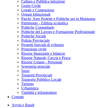
Cultura e Pubblica istruzione
Genio Civile
Legale e Contenzioso
Organi Istituzionali
Parchi, Aree Protette e Politiche per la Montagna
Patrimonio - Edilizia scolastica
Politiche Comunitarie
Politiche del Lavoro e Formazione Professionale
Politiche Sociali
Polizia Provinciale
Progetti Speciali di sviluppo
Protezione civile
Risorse finanziarie e bilancio
Risorse Naturali, Caccia e Pesca
Risorse Umane - Personale
Segreteria generale
Sport
Trasporti Provinciali
Trasporto Pubblico Locale
Turismo
Urbanistica
Viabilità e infrastrutture
Contatti
Avvisi e Bandi